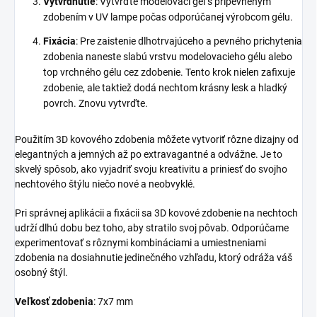
Vytvrdnutie
: Vytvrďte modelovací gél s pripevneným
zdobením v UV lampe počas odporúčanej výrobcom gélu.
Fixácia
: Pre zaistenie dlhotrvajúceho a pevného prichytenia
zdobenia naneste slabú vrstvu modelovacieho gélu alebo
top vrchného gélu cez zdobenie. Tento krok nielen zafixuje
zdobenie, ale taktiež dodá nechtom krásny lesk a hladký
povrch. Znovu vytvrďte.
Použitím 3D kovového zdobenia môžete vytvoriť rôzne dizajny od
elegantných a jemných až po extravagantné a odvážne. Je to
skvelý spôsob, ako vyjadriť svoju kreativitu a priniesť do svojho
nechtového štýlu niečo nové a neobvyklé.
Pri správnej aplikácii a fixácii sa 3D kovové zdobenie na nechtoch
udrží dlhú dobu bez toho, aby stratilo svoj pôvab. Odporúčame
experimentovať s rôznymi kombináciami a umiestneniami
zdobenia na dosiahnutie jedinečného vzhľadu, ktorý odráža váš
osobný štýl.
Veľkosť zdobenia
: 7x7 mm