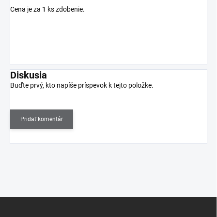
Cena je za 1 ks zdobenie.
Diskusia
Buďte prvý, kto napíše príspevok k tejto položke.
Pridať komentár
Z
á