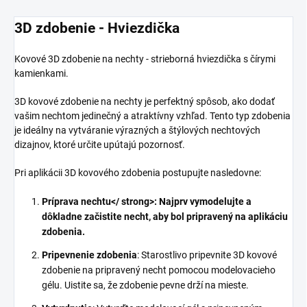
3D zdobenie - Hviezdička
Kovové 3D zdobenie na nechty - strieborná hviezdička s čírymi
kamienkami.
3D kovové zdobenie na nechty je perfektný spôsob, ako dodať
vašim nechtom jedinečný a atraktívny vzhľad. Tento typ zdobenia
je ideálny na vytváranie výrazných a štýlových nechtových
dizajnov, ktoré určite upútajú pozornosť.
Pri aplikácii 3D kovového zdobenia postupujte nasledovne:
Príprava nechtu</ strong>: Najprv vymodelujte a
dôkladne začistite necht, aby bol pripravený na aplikáciu
zdobenia.
Pripevnenie zdobenia
: Starostlivo pripevnite 3D kovové
zdobenie na pripravený necht pomocou modelovacieho
gélu. Uistite sa, že zdobenie pevne drží na mieste.