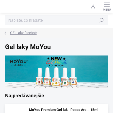
Prejsť
na
obsah
Hľadať
GÉL laky farebné
Gel laky MoYou
Najpredávanejšie
MoYou Premium Gel lak - Roses Are... 15ml