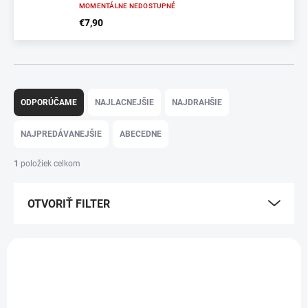
MOMENTÁLNE NEDOSTUPNÉ
€7,90
R
a
ODPORÚČAME
NAJLACNEJŠIE
NAJDRAHŠIE
d
e
NAJPREDÁVANEJŠIE
ABECEDNE
n
i
1
položiek celkom
e
p
OTVORIŤ FILTER
r
o
d
V
u
ý
k
M50006
p
t
i
o
s