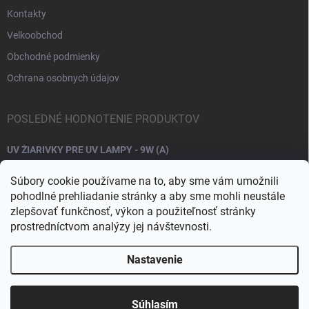
Kontakty
Velkoobchod
Obchodné podmienky
Ochrana osobnych údajov
POSLEDNÉ HODNOTENIE PRODUKTOV
UV ŽIARIVKY PRE UV LAMPY - 9W (A)
Súbory cookie používame na to, aby sme vám umožnili
pohodlné prehliadanie stránky a aby sme mohli neustále
zlepšovať funkčnosť, výkon a použiteľnosť stránky
prostredníctvom analýzy jej návštevnosti.
Nastavenie
Copyright 2026
Raj nechtov
. Všetky práva vyhradené.
Upraviť nastavenie
cookies
Súhlasím