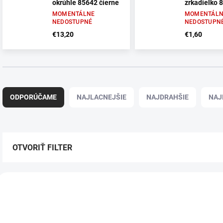
okrúhle 85642 čierne
zrkadielko 
MOMENTÁLNE
MOMENTÁLN
NEDOSTUPNÉ
NEDOSTUPN
€13,20
€1,60
R
a
ODPORÚČAME
NAJLACNEJŠIE
NAJDRAHŠIE
NAJ
d
e
n
i
e
OTVORIŤ FILTER
p
r
V
o
ý
d
770101
p
u
i
k
s