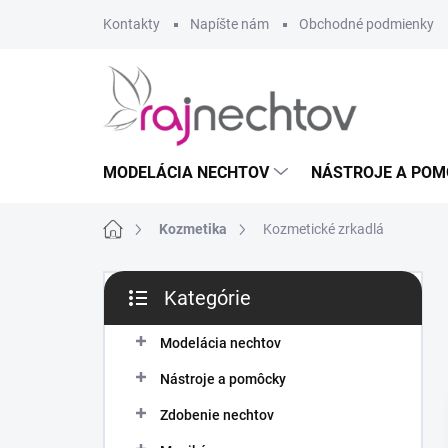
Prejsť
Kontakty
Napíšte nám
Obchodné podmienky
na
obsah
MODELÁCIA NECHTOV
NÁSTROJE A POM
Domov
Kozmetika
Kozmetické zrkadlá
B
Kategórie
o
Preskočiť
č
kategórie
n
Modelácia nechtov
ý
Nástroje a pomôcky
p
a
Zdobenie nechtov
n