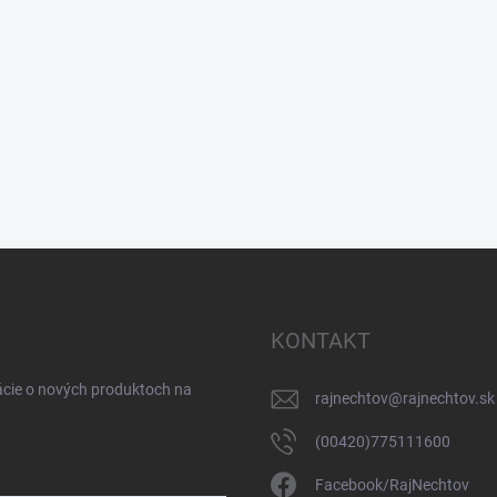
KONTAKT
ácie o nových produktoch na
rajnechtov
@
rajnechtov.sk
(00420)775111600
Facebook/RajNechtov