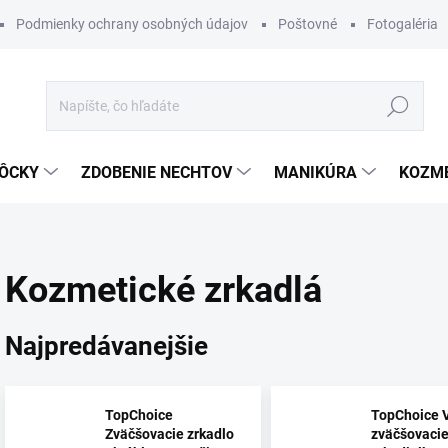
Podmienky ochrany osobných údajov
Poštovné
Fotogaléria
Hľadať
ÔCKY
ZDOBENIE NECHTOV
MANIKÚRA
KOZM
Kozmetické zrkadlá
Najpredávanejšie
TopChoice
TopChoice 
Zväčšovacie zrkadlo
zväčšovaci