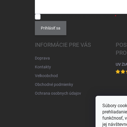
SÚHLASÍM
so spracovaním
osobných údajov
.
Prihlásiť sa
INFORMÁCIE PRE VÁS
POS
PRO
Doprava
UV ŽI
Kontakty
Velkoobchod
Obchodné podmienky
Ochrana osobnych údajov
Súbory cook
prehliadani
funkčnosť, 
jej návštevn