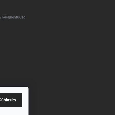
m/@RajnehtuCzc
Súhlasím