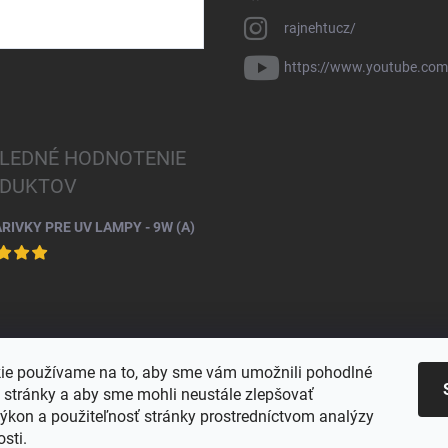
rajnehtucz/
https://www.youtube.co
LEDNÉ HODNOTENIE
DUKTOV
ARIVKY PRE UV LAMPY - 9W (A)
ie používame na to, aby sme vám umožnili pohodlné
e stránky a aby sme mohli neustále zlepšovať
výkon a použiteľnosť stránky prostredníctvom analýzy
osti.