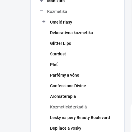
Manikúra
e
l
Kozmetika
Umelé riasy
Dekoratívna kozmetika
Glitter Lips
Stardust
Pleť
Parfémy a vône
Confessions Divine
Aromaterapia
Kozmetické zrkadlá
Lesky na pery Beauty Boulevard
Depilace a vosky