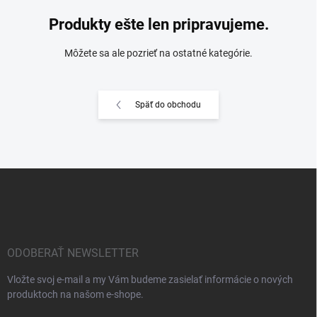
Produkty ešte len pripravujeme.
Môžete sa ale pozrieť na ostatné kategórie.
Späť do obchodu
Z
á
p
ä
t
i
ODOBERAŤ NEWSLETTER
e
Vložte svoj e-mail a my Vám budeme zasielať informácie o nových
produktoch na našom e-shope.