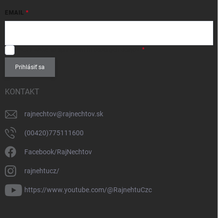
EMAIL
SÚHLASÍM
so spracovaním
osobných údajov
.
Prihlásiť sa
KONTAKT
rajnechtov
@
rajnechtov.sk
(00420)775111600
Facebook/RajNechtov
rajnehtucz/
https://www.youtube.com/@RajnehtuCzc