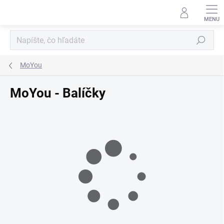
Prejsť
na
obsah
Hľadať
MoYou
MoYou - Balíčky