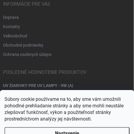
INFORMÁCIE PRE VÁS
Doprava
Kontakty
Velkoobchod
Obchodné podmienky
Ochrana osobnych údajov
POSLEDNÉ HODNOTENIE PRODUKTOV
UV ŽIARIVKY PRE UV LAMPY - 9W (A)
Súbory cookie používame na to, aby sme vám umožnili
pohodlné prehliadanie stránky a aby sme mohli neustále
zlepšovať funkčnosť, výkon a použiteľnosť stránky
prostredníctvom analýzy jej návštevnosti.
Nastavenie