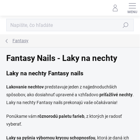
Prejsť
na
obsah
Hľadať
Fantasy
Fantasy Nails - Laky na nechty
Laky na nechty Fantasy nails
Lakovanie nechtov
predstavuje jeden z najjednoduchších
spôsobov, ako dosiahnuť upravené a vzhľadovo
príťažlivé nechty
.
Laky na nechty Fantasy nails prekonajú vaše očakávania!
Ponúkame vám
rôznorodú paletu farieb
, z ktorých je radosť
vyberať.
Laky sa pyšnia výbornou krycou schopnosťou
, ktorá je daná ich