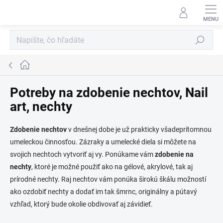
Prejsť
na
obsah
Hľadať
Domov
Potreby na zdobenie nechtov, Nail
art, nechty
Zdobenie nechtov
v dnešnej dobe je už prakticky všadeprítomnou
umeleckou činnosťou. Zázraky a umelecké diela si môžete na
svojich nechtoch vytvoriť aj vy. Ponúkame vám
zdobenie na
nechty
, ktoré je možné použiť ako na gélové, akrylové, tak aj
prírodné nechty. Raj nechtov vám ponúka širokú škálu možností
ako ozdobiť nechty a dodať im tak šmrnc, originálny a pútavý
vzhľad, ktorý bude okolie obdivovať aj závidieť.