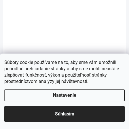
MOMENTÁLNE NEDOSTUPNÉ
Kamienky v karuseli - číre, AB efekt
€4
Detail
Zdobenie na nechty - kamienky.
Súbory cookie používame na to, aby sme vám umožnili
pohodlné prehliadanie stránky a aby sme mohli neustále
zlepšovať funkčnosť, výkon a použiteľnosť stránky
714027
prostredníctvom analýzy jej návštevnosti.
Nastavenie
Súhlasím