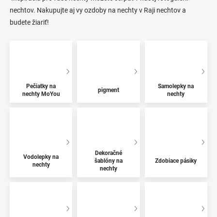
nechtov. Nakupujte aj vy ozdoby na nechty v Raji nechtov a
budete žiariť!
Pečiatky na
Samolepky na
pigment
nechty MoYou
nechty
Dekoračné
Vodolepky na
šablóny na
Zdobiace pásiky
nechty
nechty