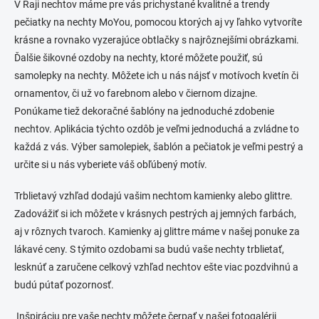
V Raji nechtov máme pre vás prichystané kvalitné a trendy
pečiatky na nechty MoYou, pomocou ktorých aj vy ľahko vytvoríte
krásne a rovnako vyzerajúce obtlačky s najrôznejšími obrázkami.
Ďalšie šikovné ozdoby na nechty, ktoré môžete použiť, sú
samolepky na nechty. Môžete ich u nás nájsť v motívoch kvetín či
ornamentov, či už vo farebnom alebo v čiernom dizajne.
Ponúkame tiež dekoračné šablóny na jednoduché zdobenie
nechtov. Aplikácia týchto ozdôb je veľmi jednoduchá a zvládne to
každá z vás. Výber samolepiek, šablón a pečiatok je veľmi pestrý a
určite si u nás vyberiete váš obľúbený motív.
Trblietavý vzhľad dodajú vašim nechtom kamienky alebo glittre.
Zadovážiť si ich môžete v krásnych pestrých aj jemných farbách,
aj v rôznych tvaroch. Kamienky aj glittre máme v našej ponuke za
lákavé ceny. S týmito ozdobami sa budú vaše nechty trblietať,
lesknúť a zaručene celkový vzhľad nechtov ešte viac pozdvihnú a
budú pútať pozornosť.
Inšpiráciu pre vaše nechty môžete čerpať v našej fotogalérii