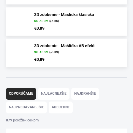
3D zdobenie - Mašlička klasická
SKLADOM
(>5 KS)
€0,89
3D zdobenie - Mašlička AB efekt
SKLADOM
(>5 KS)
€0,89
R
a
ODPORÚČAME
NAJLACNEJŠIE
NAJDRAHŠIE
d
e
NAJPREDÁVANEJŠIE
ABECEDNE
n
i
879
položiek celkom
e
p