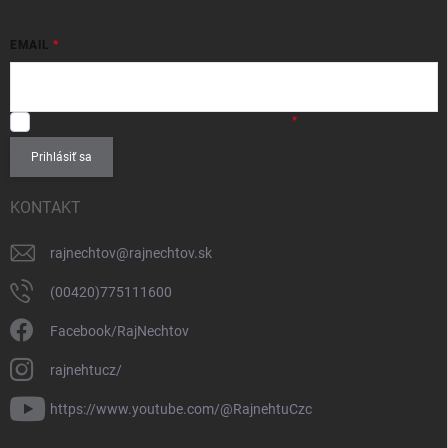
EMAIL
SÚHLASÍM
so spracovaním
osobných údajov
.
Prihlásiť sa
KONTAKT
rajnechtov
@
rajnechtov.sk
(00420)775111600
Facebook/RajNechtov
rajnehtucz/
https://www.youtube.com/@RajnehtuCzc