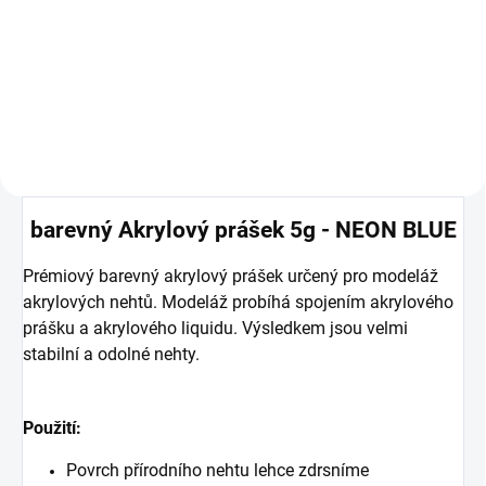
liquid.
Akrylový prášok obsahuje micro
častice, ktoré zabraňujú žltnutiu a
opticky rozjasnia necht.
barevný Akrylový prášek 5g - NEON BLUE
Prémiový barevný akrylový prášek určený pro modeláž
akrylových nehtů. Modeláž probíhá spojením akrylového
prášku a akrylového liquidu. Výsledkem jsou velmi
stabilní a odolné nehty.
Použití:
Povrch přírodního nehtu lehce zdrsníme