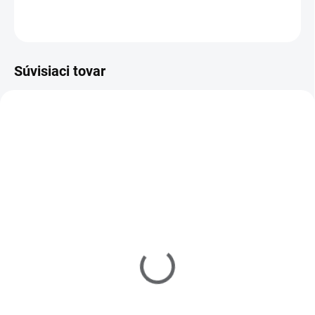
OPÝTAŤ SA
Súvisiaci tovar
218002
720115
SKLADOM
(>5 KS)
MOMENTÁLNE NEDOSTUPNÉ
Sklenená mištička
Raj nechtov - Akrylový
prášok - ružový 30g
€1,20
€11,60
Do košíka
Detail
Sklenená mištička na akrylový