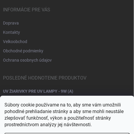
INFORMÁCIE PRE VÁS
Doprava
Kontakty
Velkoobchod
Obchodné podmienky
Ochrana osobnych údajov
POSLEDNÉ HODNOTENIE PRODUKTOV
UV ŽIARIVKY PRE UV LAMPY - 9W (A)
Súbory cookie používame na to, aby sme vám umožnili
pohodlné prehliadanie stránky a aby sme mohli neustále
zlepšovať funkčnosť, výkon a použiteľnosť stránky
prostredníctvom analýzy jej návštevnosti.