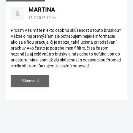
V
MARTINA
ý
p
18.2.2016 19:44
i
s
Prosím Vás máte niekto osobnú skúsenosť s touto brúskou?
Vážne o nej premýšľam ale potrebujem nejaké informácie
d
ako sa s ňou pracuje, či je naozaj taká úcinná pri odsávaní
i
prachu? Ako často je potreba meniť filtre, či sa časom
s
nezanáša aj celé vnútro brúsky a následne to nefúka von do
k
priestoru. Mala som už zlú skúsenosť s odsavackou Promed
u
s mikrofiltrom. Ďakujem za každú odpoveď.
s
i
Odpovedať
í