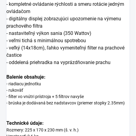
- kompletné ovládanie rýchlosti a smeru rotácie jedným
ovládačom
- digitálny displej zobrazujúci
upozornenie na výmenu
prachového filtra
- nastaviteľný výkon sania (350 Wattov)
- veľmi tichá s minimálnou spotrebou
- veľký (14x18cm), ľahko vymeniteľný filter na prachové
častice
- oddelená priehradka na vyprázdňovanie prachu
Balenie obsahuje:
- riadiacu jednotku
- rukoväť
- filter vo vnútri prístroja + 5 filtrov navyše
- brúska je dodávaná bez nadstavcov (priemer stopky 2.35mm)
Technické údaje:
Rozmery: 225 x 170 x 230 mm (š. v. h.)