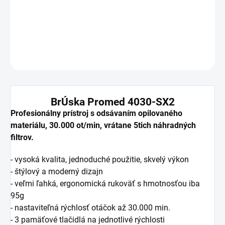
−
+
Pridať do košíka
DETAILNÉ INFORMÁCIE
OPÝTAŤ SA
BrÚska Promed 4030-SX2
Profesionálny prístroj s odsávaním opilovaného
materiálu, 30.000 ot/min, vrátane 5tich náhradných
filtrov.
- vysoká kvalita, jednoduché použitie, skvelý výkon
- štýlový a moderný dizajn
- veľmi ľahká, ergonomická rukoväť s hmotnosťou iba
95g
- nastaviteľná rýchlosť otáčok až 30.000 min.
-
3 pamäťové tlačidlá na jednotlivé rýchlosti