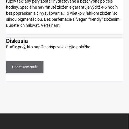
rúžov tak, aby pery zostali hydratované a bezchybné po celé
hodiny. Špeciálne navrhnuté zloženie garantuje výdrž 4-6 hodín
bez popraskania či vysušovania. To všetko v ľahkom zložení so
silnou pigmentáciou. Bez parfemácie s "vegan friendly" zložením.
Budete ich milovať. Verte nám!
Diskusia
Buďte prvý, kto napíše príspevok k tejto položke.
Pridať komentár
Z
á