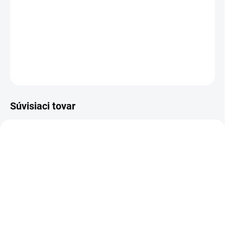
−
+
Pridať do košíka
DETAILNÉ INFORMÁCIE
OPÝTAŤ SA
Súvisiaci tovar
Z20010
Z20102
MOMENTÁLNE NEDOSTUPNÉ
MOMENTÁLNE NEDOSTUPNÉ
Zoya Get Even Ridge
Zoya Remove+ Nail