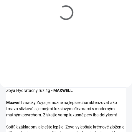
Filler 15ml
Polish Remover 237ml
€10
€10
Detail
Detail
Zoya
Get Even
Ridge Filler je
Zoya
Remove Plus
je jemný, ale
moderný zahladzujúci
veľmi efektívny 3-in-1 odlakovač
podkladový lak, ktorý
na nechty, čistič nechtov a
vyrovná nerovnosti nechtov a
kondicionér. Dlhšia výdrž laku na
udrží farebný lak na svojom
nechty začína práve u tohto
mieste.
odlakovača!
Zoya Hydratačný rúž 4g
- MAXWELL
Maxwell
značky Zoya je možné najlepšie charakterizovať ako
tmavo slivkovú s jemnými fuksiovými škvrnami s moderným
matným povrchom. Získajte vamp luxusné pery iba dotykom!
Späť k základom, ale ešte lepšie. Zoya vylepšuje krémové zloženie