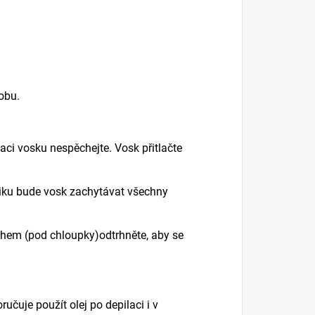
dobu.
ikaci vosku nespěchejte. Vosk přitlačte
iku bude vosk zachytávat všechny
tahem (pod
chloupky
)odtrhněte, aby se
oručuje použít olej po depilaci
i
v