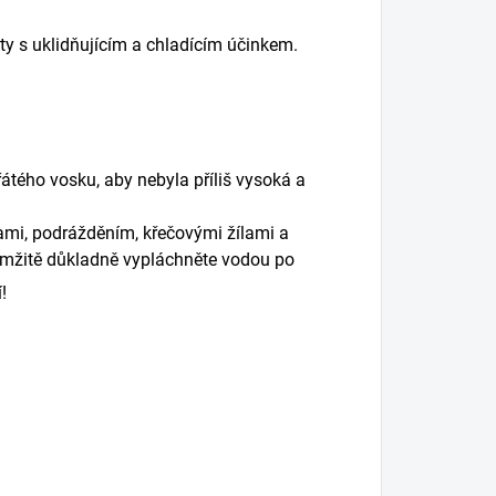
y s uklidňujícím a chladícím účinkem.
hřátého vosku,
aby nebyla
příliš vysoká
a
ami
, podráždění
m
, křečov
ými
žíl
ami a
kamžitě důkladně vypláchněte vodou po
!