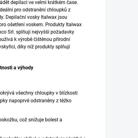
ádět depilaci ve velmi krátkém čase.
 Ideální pro odstranění
chloupků
z
dy.
Depilační vosky
Italwax
jsou
pro ošetření voskem. Produkty Italwax
co Srl. splňují
nejvyšší požadavky
oužívá k výrobě čištěnou přírodní
kyřici, díky níž produkty splňují
tnosti a výhody
pokrývá všechny chloupky v blízkosti
upky napoprvé odstraněny z těžko
pokožku, což snižuje bolest a