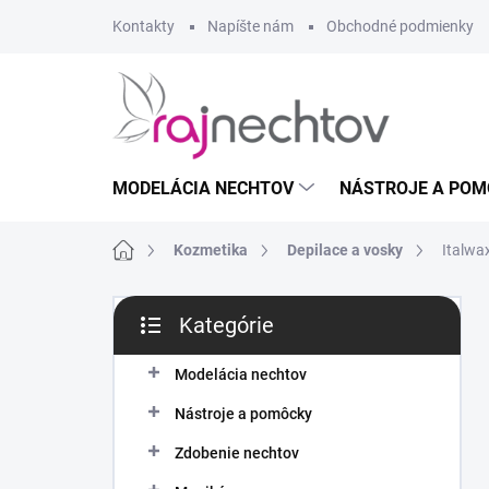
Prejsť
Kontakty
Napíšte nám
Obchodné podmienky
na
obsah
MODELÁCIA NECHTOV
NÁSTROJE A POM
Domov
Kozmetika
Depilace a vosky
Italwa
B
Kategórie
o
Preskočiť
č
kategórie
n
Modelácia nechtov
ý
Nástroje a pomôcky
p
a
Zdobenie nechtov
n