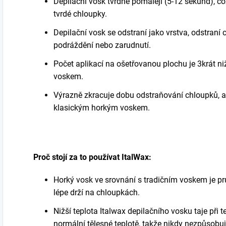
Depilační vosk tvrdne pomaleji (5-12 sekund), co
tvrdé chloupky.
Depilační vosk
se odstraní jako vrstva, odstraní 
podráždění nebo zarudnutí.
Počet aplikací na ošetřovanou plochu je 3krát ni
voskem.
Výrazně zkracuje dobu odstraňování chloupků, a
klasickým horkým
voskem.
Proč stojí za to používat
Ital
Wax:
Horký vosk ve srovnání s tradičním voskem je pruž
lépe drží na
chloupkách
.
Nižší teplota Italwax
d
epilační
ho
vosk
u
taje při 
normální tělesné teplotě, takže nikdy
nezpůsobuj