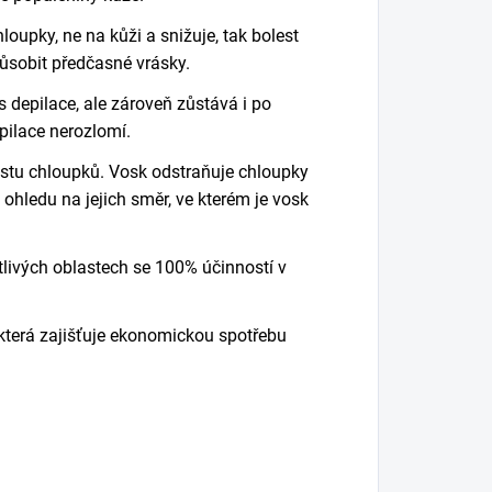
hloupky
, ne na kůži
a s
nižuje,
tak
bolest
sobit předčasné vrásky.
es
depilace
, ale
zároveň
zůstává
i po
pilace
nerozlomí.
ůstu
chloupků
. Vosk
odstraňuje
chloupky
 ohledu na
jejich
směr, ve kterém je
vosk
itlivých oblastech
se 100% účinností
v
 která zajišťuje ekonomickou spotřebu