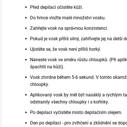
Před depilací očistěte kůži.
Do hrnce vložte malé množství vosku.
Zahřejte vosk na správnou konzistenci.
Pokud je vosk příliš silný, zahřívejte jej na delší 
Ujistěte se, že vosk není příliš horký.
Naneste vosk ve směru růstu
chloupků
. (Při apl
špachtlí na kůži).
Vosk ztvrdne během 5-6 sekund. V tomto okamž
chl
oupky
.
Aplikovaný vosk by měl být nasáklý a rychlým 
odstranily všechny chloupky i s kořínky.
Po depilaci vyčistěte místo depila
čním
olejem.
Den po depilaci - pro zvlhčení a zklidnění se dop