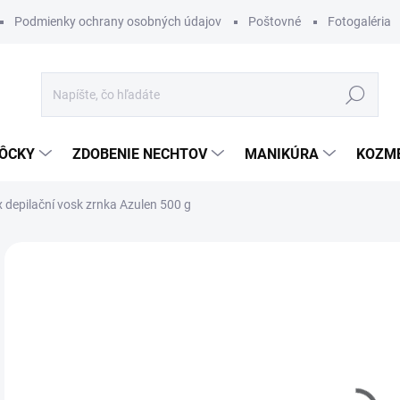
Podmienky ochrany osobných údajov
Poštovné
Fotogaléria
Hľadať
ÔCKY
ZDOBENIE NECHTOV
MANIKÚRA
KOZM
x depilační vosk zrnka Azulen 500 g
Neohodnotené
Podrobnosti hodnotenia
ZNAČKA
€8
Jedn
SK
cena