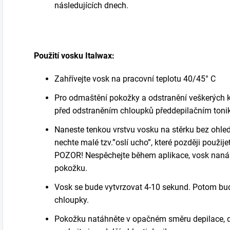
následujících dnech.
Použití
vosk
u
Italwax:
Zahřívejte vosk na pracovní teplotu
40/45
° C
Pro odmaštění pokožky a odstranění veškerých
p
řed
odstranění
m
chloupků
předdepilační
m
toni
Naneste tenkou vrstvu vosku na stěrku bez ohle
nechte malé tzv.”oslí ucho”, které později použij
POZOR! Nespěchejte během aplikace, vosk nanáše
pokožku
.
Vosk
se bude
vytvrzovat 4-10 sekund.
Potom
bu
chloupky
.
Pokožku natáhněte v opačném směru depilace, dík