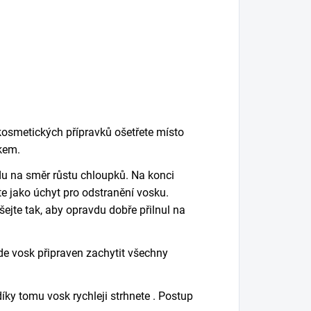
 kosmetických
přípravků
ošetřete místo
k
e
m.
du na směr růstu
chloupků.
Na konci
ete jako úchyt pro odstranění vosku.
jte tak, aby opravdu dobře přilnul na
de vosk
připraven
zachytit všechny
y tomu vosk rychleji strhnete .
Postup