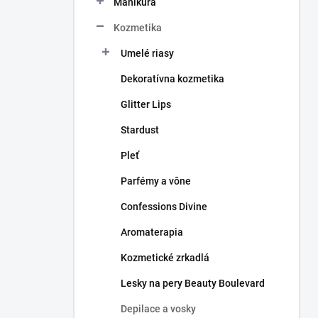
Manikúra
e
l
Kozmetika
Umelé riasy
Dekoratívna kozmetika
Glitter Lips
Stardust
Pleť
Parfémy a vône
Confessions Divine
Aromaterapia
Kozmetické zrkadlá
Lesky na pery Beauty Boulevard
Depilace a vosky