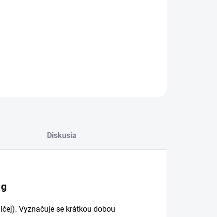
−
+
Pridať do košíka
ILNÉ INFORMÁCIE
OPÝTAŤ SA
Diskusia
 g
ičej).
Vyznačuje se krátkou dobou