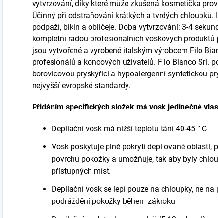
vytvrzování, díky které může zkušená kosmetička prov
Účinn
ý
při odstraňování krátkých a tvrdých
chloupků
.
podpaží, bikin a obličej
e
. Doba vytvrzování: 3-4 sekun
kompletní
řado
u
profesionálních
voskovýc
h
produktů
jsou
vytvořené a vyrobené italským výrobcem Filo Bian
profesionálů
a koncových uživatelů. Filo Bianco Srl. p
borovicovou pryskyřici a hypoalergenní syntetickou prys
nejvyšší evropské standardy.
Přidáním specifických složek má vosk jedinečné vlas
Depilační vosk má nižší teplotu tání 40-45 ° C
Vosk poskytuje plné pokrytí depilované oblasti, 
povrchu pokožky a umožňuje, tak aby byly chlo
přístupných míst.
Depilační vosk se lepí pouze na chloupky, ne na 
podráždění pokožky během zákroku