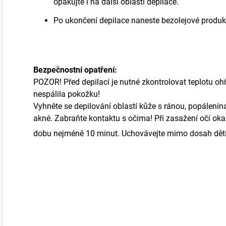
o
pakujt
e i
na
další oblasti
depilace
.
Po ukončení depilace naneste bezolejové produkt
Bezpečnostní opatření:
POZOR!
Před depilací je nutné zkontrolovat teplotu o
ne
spálila pokožku!
Vyhněte se
depilování
oblastí kůž
e
s rán
ou
, popálenin
akné. Zabraňte kontaktu s očima! Při zasažení očí o
dobu nejméně 10 minut. Uchovávejte mimo dosah dětí