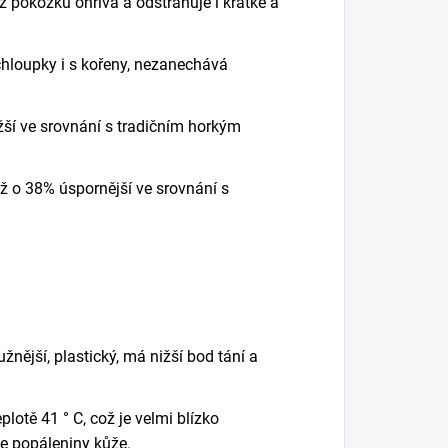
ž pokožku ohřívá a odstraňuje i krátké a
chloupky i s
kořeny, nezanechává
žší ve srovnání s tradičním horkým
ž o 38% úspornější ve srovnání s
nější, plastický, má nižší bod tání a
teplotě 41 ° C
, což je velmi blízko
e popáleniny kůže.