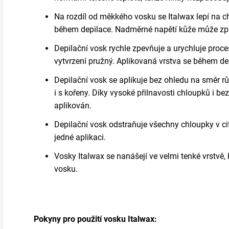
Na rozdíl od měkkého vosku se Italwax
lepí na
c
během
depilace. N
adměrné napětí kůže může způ
Depilační v
osk rychle zpevňuje a urychluje proc
vytvrzení pružný.
Aplikovaná vrstva se během
de
Depilační v
osk se aplikuje bez ohledu na směr r
i s
kořeny.
D
íky vysoké přilnavosti
chl
ou
p
k
ů
i
bez
aplikován.
Depilační vosk
odstraňuje všechny
chloupky
v c
jedné aplikaci.
Vosky Italwax se nanášejí ve velmi tenké vrstvě,
vosku.
Pokyny pro použití
vosk
u
Italwax
: