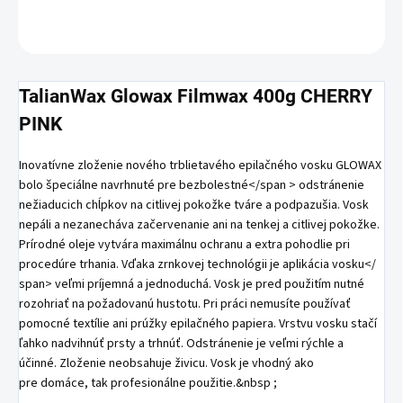
OPÝTAŤ SA
TalianWax Glowax Filmwax 400g CHERRY
PINK
Inovatívne zloženie nového trblietavého epilačného vosku GLOWAX
bolo špeciálne navrhnuté pre bezbolestné</span >
odstránenie
nežiaducich chĺpkov na citlivej pokožke tváre a podpazušia.
Vosk
nepáli a nezanecháva začervenanie ani na tenkej a citlivej pokožke.
Prírodné oleje vytvára maximálnu ochranu a extra pohodlie pri
procedúre trhania.
Vďaka zrnkovej technológii je aplikácia vosku</
span>
veľmi príjemná a jednoduchá
. Vosk je pred použitím nutné
rozohriať na požadovanú hustotu. Pri práci
nemusíte používať
pomocné textílie ani prúžky epilačného papiera
. Vrstvu vosku stačí
ľahko nadvihnúť prsty a trhnúť.
Odstránenie je veľmi rýchle a
účinné. Zloženie neobsahuje živicu.
Vosk je vhodný ako
pre
domáce, tak profesionálne použitie.&nbsp ;