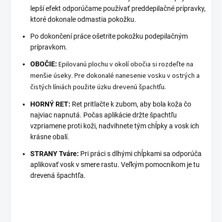
lepší efekt odporúčame používať preddepilačné prípravky,
ktoré dokonale odmastia pokožku.
Po dokončení práce ošetrite pokožku podepilačným
prípravkom.
Epilovanú plochu v okolí obočia si rozdeľte na
OBOČIE:
menšie úseky. Pre dokonalé nanesenie vosku v ostrých a
čistých líniách použite úzku drevenú špachtľu.
HORNÝ RET:
Ret pritlačte k zubom, aby bola koža čo
najviac napnutá. Počas aplikácie držte špachtľu
vzpriamene proti koži, nadvihnete tým chĺpky a vosk ich
krásne obalí.
STRANY Tváre:
Pri práci s dlhými chĺpkami sa odporúča
aplikovať vosk v smere rastu. Veľkým pomocníkom je tu
drevená špachtľa.