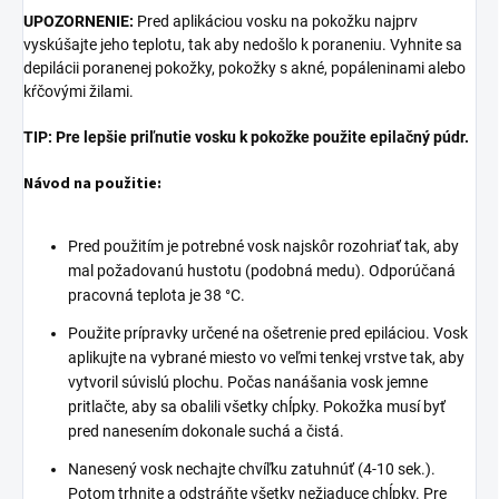
UPOZORNENIE:
Pred aplikáciou vosku na pokožku najprv
vyskúšajte jeho teplotu, tak aby nedošlo k poraneniu.
Vyhnite sa
depilácii poranenej pokožky, pokožky s akné, popáleninami alebo
kŕčovými žilami.
TIP:
Pre lepšie priľnutie vosku k pokožke použite epilačný púdr.
Návod na použitie:
Pred použitím je potrebné vosk najskôr rozohriať tak, aby
mal požadovanú hustotu (podobná medu). Odporúčaná
pracovná teplota je 38 °C.
Použite prípravky určené na ošetrenie pred epiláciou. Vosk
aplikujte na vybrané miesto vo veľmi tenkej vrstve tak, aby
vytvoril súvislú plochu. Počas nanášania vosk jemne
pritlačte, aby sa obalili všetky chĺpky. Pokožka musí byť
pred nanesením dokonale suchá a čistá.
Nanesený vosk nechajte chvíľku zatuhnúť (4-10 sek.).
Potom trhnite a odstráňte všetky nežiaduce chĺpky. Pre