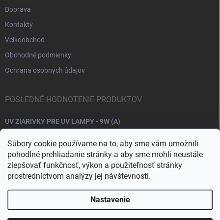
Doprava
Kontakty
Velkoobchod
Obchodné podmienky
Ochrana osobnych údajov
POSLEDNÉ HODNOTENIE PRODUKTOV
UV ŽIARIVKY PRE UV LAMPY - 9W (A)
Súbory cookie používame na to, aby sme vám umožnili
pohodlné prehliadanie stránky a aby sme mohli neustále
zlepšovať funkčnosť, výkon a použiteľnosť stránky
prostredníctvom analýzy jej návštevnosti.
Nastavenie
Copyright 2026
Raj nechtov
. Všetky práva vyhradené.
Upraviť nastavenie