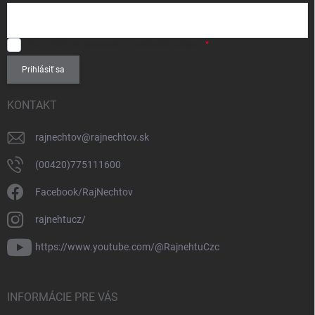
SÚHLASÍM
so spracovaním
osobných údajov
.
Prihlásiť sa
KONTAKT
rajnechtov
@
rajnechtov.sk
(00420)775111600
Facebook/RajNechtov
rajnehtucz/
https://www.youtube.com/@RajnehtuCzc
INFORMÁCIE PRE VÁS