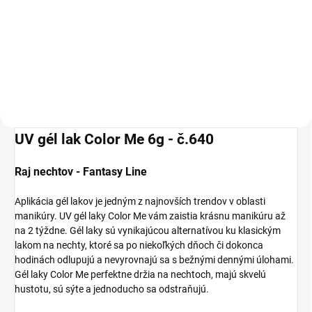
Do košíka
Odstraňovač kožtičky.
UV gél lak Color Me 6g - č.640
Raj nechtov - Fantasy Line
Aplikácia gél lakov je jedným z najnovších trendov v oblasti
manikúry. UV gél laky Color Me vám zaistia krásnu manikúru až
na 2 týždne. Gél laky sú vynikajúcou alternatívou ku klasickým
lakom na nechty, ktoré sa po niekoľkých dňoch či dokonca
hodinách odlupujú a nevyrovnajú sa s bežnými dennými úlohami.
Gél laky Color Me perfektne držia na nechtoch, majú skvelú
hustotu, sú sýte a jednoducho sa odstraňujú.