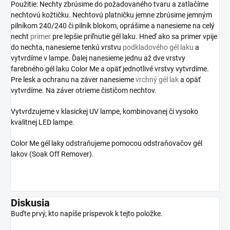
Použitie: Nechty zbrúsime do požadovaného tvaru a zatlačíme
nechtovú kožtičku. Nechtovú platničku jemne zbrúsime jemným
pilníkom 240/240 či pilník blokom, oprášime a nanesieme na celý
necht
primer
pre lepšie priľnutie gél laku. Hneď ako sa primer vpije
do nechta, nanesieme tenkú vrstvu
podkladového gél laku
a
vytvrdíme v lampe. Ďalej nanesieme jednu až dve vrstvy
farebného gél laku Color Me a opäť jednotlivé vrstvy vytvrdíme.
Pre lesk a ochranu na záver nanesieme
vrchný gél lak
a opäť
vytvrdíme. Na záver otrieme čističom nechtov.
Vytvrdzujeme v klasickej UV lampe, kombinovanej či vysoko
kvalitnej LED lampe.
Color Me gél laky odstraňujeme pomocou odstraňovačov gél
lakov (Soak Off Remover).
Diskusia
Buďte prvý, kto napíše príspevok k tejto položke.