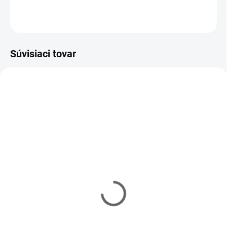
OPÝTAŤ SA
Súvisiaci tovar
721020
SKLADOM
(>5 KS)
Cuticle Remover -
odstraňovač kožtičky 15
ml
€3,60