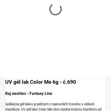
odstraňovač výpotku 500
€2
ml
€6,60
Do košíka
Do košíka
Profesionálne použitie. Čistí a
odstraňuje mastnotu z
prírodného nechtu a zvyškovú
vrstvu (výpotok) po vytvrdení UV
gélu. Vhodný pre všetky techniky
úpravy nechtov. S jemnou vôňou
green olive.
UV gél lak Color Me 6g - č.690
Raj nechtov - Fantasy Line
Aplikácia gél lakov je jedným z najnovších trendov v oblasti
manikúry. UV gél laky Color Me vám zaistia krásnu manikúru až