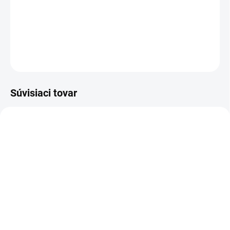
−
+
Pridať do košíka
DETAILNÉ INFORMÁCIE
OPÝTAŤ SA
Súvisiaci tovar
721002
530005
SKLADOM
(>5 KS)
SKLADOM
(>5 KS)
Lepidlo na nechty s
Čistič nechtov a
štetcom 7,5g