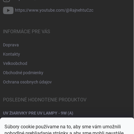
https://www.youtube.com/@RajnehtuCzc
INFORMÁCIE PRE VÁS
Doprava
Kontakty
Velkoobchod
Obchodné podmienky
Ochrana osobnych údajov
POSLEDNÉ HODNOTENIE PRODUKTOV
UV ŽIARIVKY PRE UV LAMPY - 9W (A)
Súbory cookie používame na to, aby sme vám umožnili
pohodlné prehliadanie stránky a aby sme mohli neustále