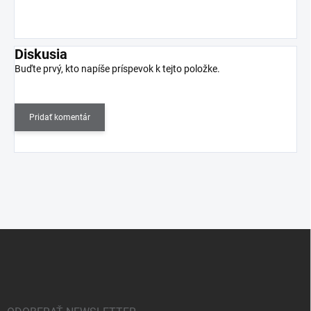
Diskusia
Buďte prvý, kto napíše príspevok k tejto položke.
Pridať komentár
Z
á
p
ä
t