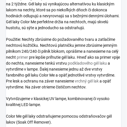
na 2 týždne. Gél laky sú vynikajúcou alternatívou ku klasickým
lakom na nechty, ktoré sa po niekoľkých dňoch či dokonca
hodinách odlupujú a nevyrovnajú sa s bežnými dennými úlohami.
Gél laky Color Me perfektne držia na nechtoch, majú skvelú
hustotu, sú sýte a jednoducho sa odstraňujú.
Použitie: Nechty zbrúsime do požadovaného tvaru a zatlačíme
nechtovú kožtičku. Nechtovú platničku jemne zbrúsime jemným
pilníkom 240/240 či pilník blokom, oprášime a nanesieme na celý
necht
primer
pre lepšie priľnutie gél laku. Hneď ako sa primer vpije
do nechta, nanesieme tenkú vrstvu
podkladového gél laku
a
vytvrdíme v lampe. Ďalej nanesieme jednu až dve vrstvy
farebného gél laku Color Me a opäť jednotlivé vrstvy vytvrdíme.
Pre lesk a ochranu na záver nanesieme
vrchný gél lak
a opäť
vytvrdíme. Na záver otrieme čističom nechtov.
Vytvrdzujeme v klasickej UV lampe, kombinovanej či vysoko
kvalitnej LED lampe.
Color Me gél laky odstraňujeme pomocou odstraňovačov gél
lakov (Soak Off Remover).