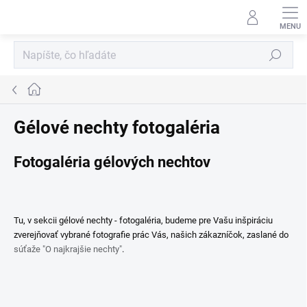
Prejsť
na
obsah
Hľadať
Domov
Gélové nechty fotogaléria
Fotogaléria gélových nechtov
Tu, v sekcii gélové nechty - fotogaléria, budeme pre Vašu inšpiráciu
zverejňovať vybrané fotografie prác Vás, našich zákazníčok, zaslané do
súťaže "O najkrajšie nechty"
.