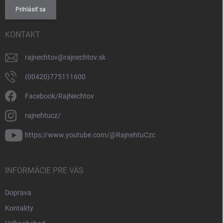
Prihlásiť sa
KONTAKT
rajnechtov
@
rajnechtov.sk
(00420)775111600
Facebook/RajNechtov
rajnehtucz/
https://www.youtube.com/@RajnehtuCzc
INFORMÁCIE PRE VÁS
Doprava
Kontakty