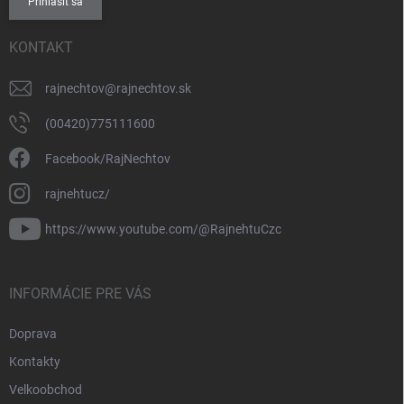
Prihlásiť sa
KONTAKT
rajnechtov
@
rajnechtov.sk
(00420)775111600
Facebook/RajNechtov
rajnehtucz/
https://www.youtube.com/@RajnehtuCzc
INFORMÁCIE PRE VÁS
Doprava
Kontakty
Velkoobchod