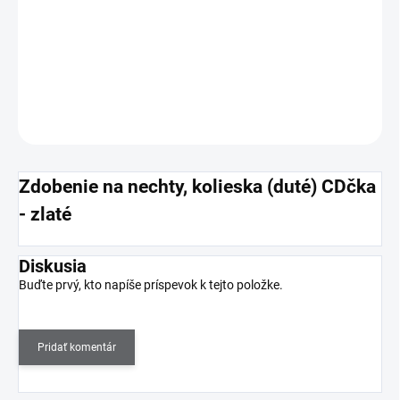
−
+
Pridať do košíka
DETAILNÉ INFORMÁCIE
OPÝTAŤ SA
Zdobenie na nechty, kolieska (duté) CDčka
- zlaté
Diskusia
Buďte prvý, kto napíše príspevok k tejto položke.
Pridať komentár