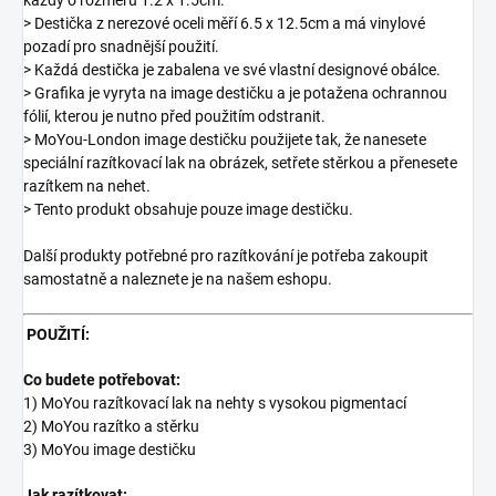
> Destička z nerezové oceli měří 6.5 x 12.5cm a má vinylové
pozadí pro snadnější použití.
> Každá destička je zabalena ve své vlastní designové obálce.
> Grafika je vyryta na image destičku a je potažena ochrannou
fólií, kterou je nutno před použitím odstranit.
> MoYou-London image destičku použijete tak, že nanesete
speciální razítkovací lak na obrázek, setřete stěrkou a přenesete
razítkem na nehet.
> Tento produkt obsahuje pouze image destičku.
Další produkty potřebné pro razítkování je potřeba zakoupit
samostatně a naleznete je na našem eshopu.
POUŽITÍ:
Co budete potřebovat:
1) MoYou razítkovací lak na nehty s vysokou pigmentací
2) MoYou razítko a stěrku
3) MoYou image destičku
Jak razítkovat: