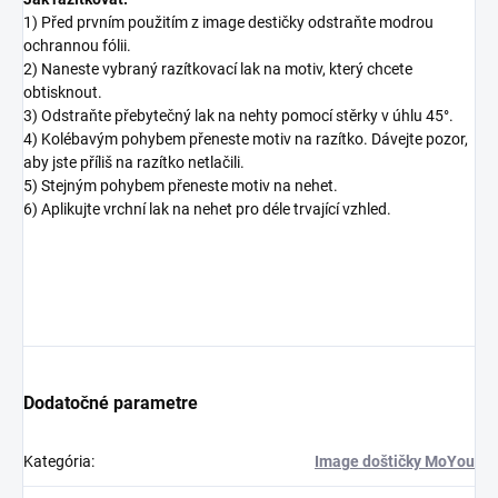
1) Před prvním použitím z image destičky odstraňte modrou
ochrannou fólii.
2) Naneste vybraný razítkovací lak na motiv, který chcete
obtisknout.
3) Odstraňte přebytečný lak na nehty pomocí stěrky v úhlu 45°.
4) Kolébavým pohybem přeneste motiv na razítko. Dávejte pozor,
aby jste příliš na razítko netlačili.
5) Stejným pohybem přeneste motiv na nehet.
6) Aplikujte vrchní lak na nehet pro déle trvající vzhled.
Dodatočné parametre
Kategória
:
Image doštičky MoYou