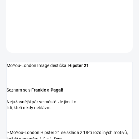
−
+
Pridať do košíka
DETAILNÉ INFORMÁCIE
OPÝTAŤ SA
MoYou-London Image destička:
Hipster 21
Seznam se s
Frankie a Pagal!
Nejúžasnější pár ve městě. Je jim líto
lidí, kteří nikdy neblázní.
> MoYou-London Hipster 21 se skládá z 18-ti rozdílných motivů,
každý o rozměru 1.2 x 1.5cm.