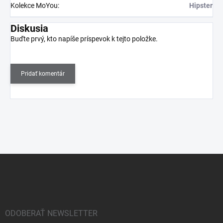
Kolekce MoYou
:
Hipster
Diskusia
Buďte prvý, kto napíše príspevok k tejto položke.
Pridať komentár
Z
á
p
ä
t
i
ODOBERAŤ NEWSLETTER