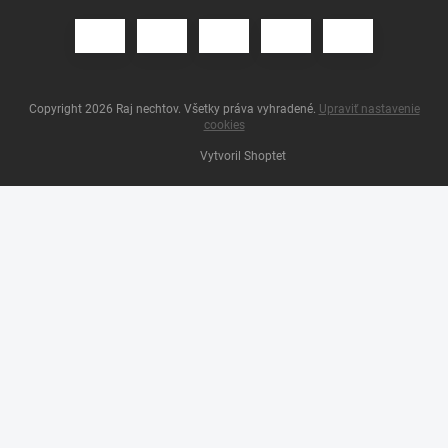
Copyright 2026
Raj nechtov
. Všetky práva vyhradené.
Upraviť nastavenie
cookies
Vytvoril Shoptet