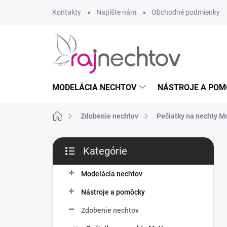
Prejsť
Kontakty
Napíšte nám
Obchodné podmienky
na
obsah
MODELÁCIA NECHTOV
NÁSTROJE A POM
Domov
Zdobenie nechtov
Pečiatky na nechty 
B
Kategórie
o
Preskočiť
č
kategórie
n
Modelácia nechtov
ý
Nástroje a pomôcky
p
a
Zdobenie nechtov
n