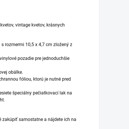
kvetov, vintage kvetov, krásnych
 s rozmermi 10,5 x 4,7 cm zložený z
 vinylové pozadie pre jednoduchšie
ovej obálke.
chrannou fóliou, ktorú je nutné pred
siete špeciálny pečiatkovací lak na
ht.
é zakúpiť samostatne a nájdete ich na