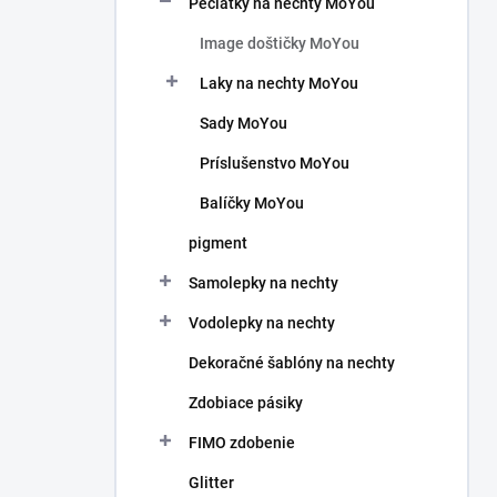
Pečiatky na nechty MoYou
e
l
Image doštičky MoYou
Laky na nechty MoYou
Sady MoYou
Príslušenstvo MoYou
Balíčky MoYou
pigment
Samolepky na nechty
Vodolepky na nechty
Dekoračné šablóny na nechty
Zdobiace pásiky
FIMO zdobenie
Glitter