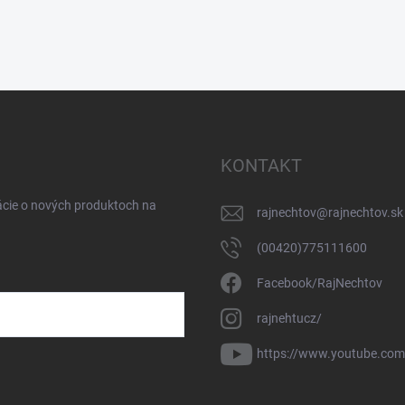
KONTAKT
ácie o nových produktoch na
rajnechtov
@
rajnechtov.sk
(00420)775111600
Facebook/RajNechtov
rajnehtucz/
https://www.youtube.co