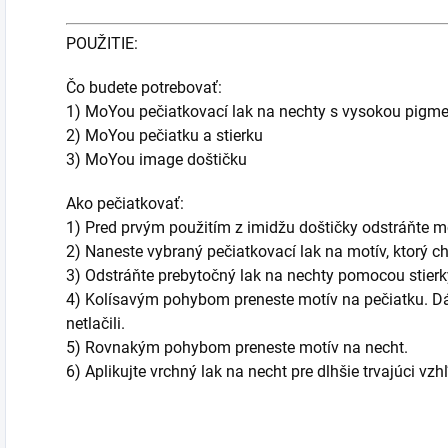
POUŽITIE:
Čo budete potrebovať:
1) MoYou pečiatkovací lak na nechty s vysokou pigm
2) MoYou pečiatku a stierku
3) MoYou image doštičku
Ako pečiatkovať:
1) Pred prvým použitím z imidžu doštičky odstráňte m
2) Naneste vybraný pečiatkovací lak na motív, ktorý ch
3) Odstráňte prebytočný lak na nechty pomocou stierky
4) Kolísavým pohybom preneste motív na pečiatku. Dáva
netlačili.
5) Rovnakým pohybom preneste motív na necht.
6) Aplikujte vrchný lak na necht pre dlhšie trvajúci vzh