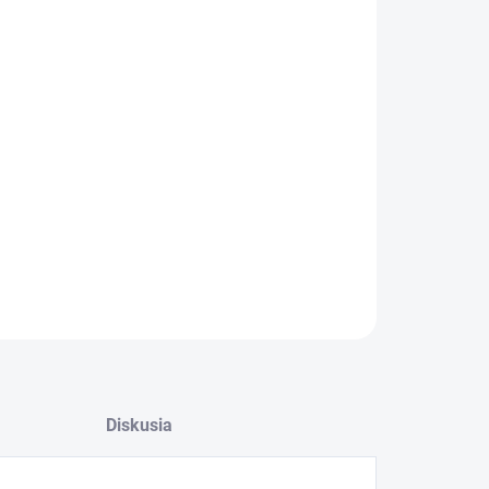
−
+
Pridať do košíka
ILNÉ INFORMÁCIE
OPÝTAŤ SA
Diskusia