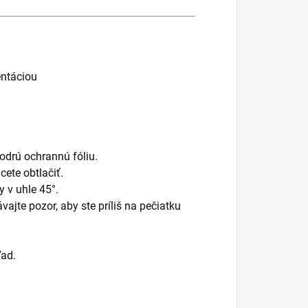
entáciou
odrú ochrannú fóliu.
cete obtlačiť.
 v uhle 45°.
jte pozor, aby ste príliš na pečiatku
ľad.