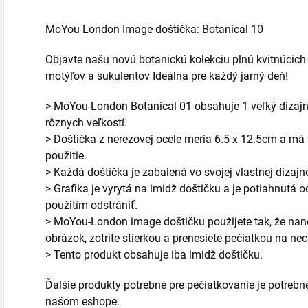
MoYou-London Image doštička: Botanical 10
Objavte našu novú botanickú kolekciu plnú kvitnúcich 
motýľov a sukulentov Ideálna pre každý jarný deň!
> MoYou-London Botanical 01 obsahuje 1 veľký dizajn
rôznych veľkostí.
> Doštička z nerezovej ocele meria 6.5 x 12.5cm a má
použitie.
> Každá doštička je zabalená vo svojej vlastnej dizajn
> Grafika je vyrytá na imidž doštičku a je potiahnutá o
použitím odstrániť.
> MoYou-London image doštičku použijete tak, že nane
obrázok, zotrite stierkou a prenesiete pečiatkou na nec
> Tento produkt obsahuje iba imidž doštičku.
Ďalšie produkty potrebné pre pečiatkovanie je potrebn
našom eshope.