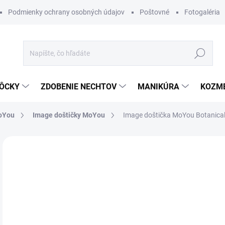
Podmienky ochrany osobných údajov
Poštovné
Fotogaléria
Hľadať
ÔCKY
ZDOBENIE NECHTOV
MANIKÚRA
KOZM
MoYou
Image doštičky MoYou
Image doštička MoYou Botanical
Neohodnotené
Podrobnosti hodnotenia
ZNAČKA
€7
Jedn
SK
cena