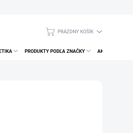
Veľkoobchod
Nákupný radca
Gélové nechty - postup
Gél
PRÁZDNY KOŠÍK
NÁKUPNÝ
KOŠÍK
ETIKA
PRODUKTY PODĽA ZNAČKY
AKČNÁ PONUK
:
MOYOU
,80
otková
MENTÁLNE NEDOSTUPNÉ
:
ILNÉ INFORMÁCIE