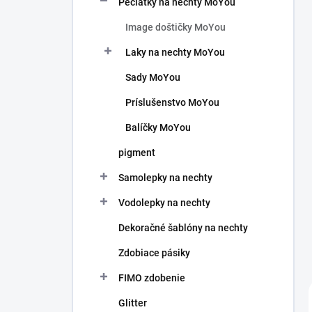
Pečiatky na nechty MoYou
e
l
Image doštičky MoYou
Laky na nechty MoYou
Sady MoYou
Príslušenstvo MoYou
Balíčky MoYou
pigment
Samolepky na nechty
Vodolepky na nechty
Dekoračné šablóny na nechty
Zdobiace pásiky
FIMO zdobenie
Glitter