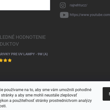
rajnehtucz/
https://www.youtube.co
LEDNÉ HODNOTENIE
DUKTOV
ARIVKY PRE UV LAMPY - 9W (A)
ie používame na to, aby sme vám umožnili pohodlné
e stránky a aby sme mohli neustále zlepšovať
výkon a použiteľnosť stránky prostredníctvom analýzy
osti.