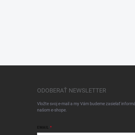
Z
á
p
ä
ODOBERAŤ NEWSLETTER
t
i
Vložte svoj e-mail a my Vám budeme zasielať inform
e
našom e-shope.
EMAIL