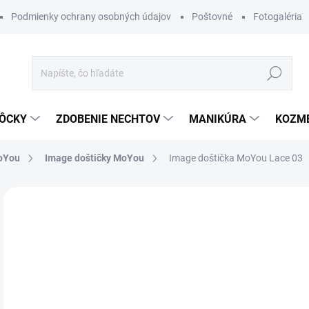
Podmienky ochrany osobných údajov
Poštovné
Fotogaléria
Hľadať
ÔCKY
ZDOBENIE NECHTOV
MANIKÚRA
KOZM
MoYou
Image doštičky MoYou
Image doštička MoYou Lace 03
Neohodnotené
Podrobnosti hodnotenia
ZNAČKA
€7
Jedn
MO
cena
DETA