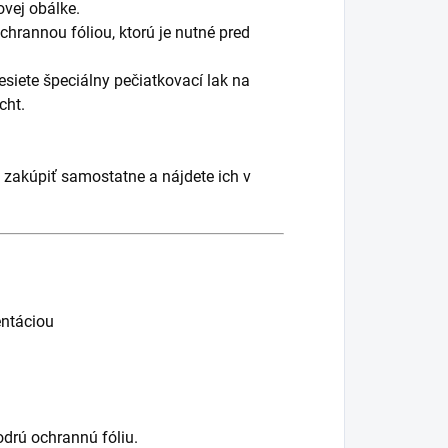
novej obálke.
chrannou fóliou, ktorú je nutné pred
siete špeciálny pečiatkovací lak na
cht.
 zakúpiť samostatne a nájdete ich v
entáciou
drú ochrannú fóliu.