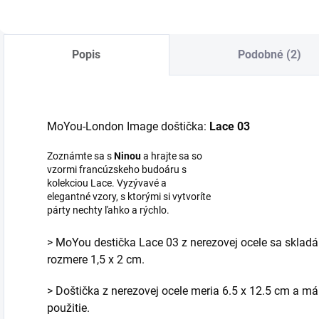
Popis
Podobné (2)
MoYou-London Image doštička:
Lace 03
Zoznámte sa s
Ninou
a hrajte sa so
vzormi francúzskeho budoáru s
kolekciou Lace. Vyzývavé a
elegantné vzory, s ktorými si vytvoríte
párty nechty ľahko a rýchlo.
> MoYou destička Lace 03 z nerezovej ocele sa skladá
rozmere 1,5 x 2 cm.
> Doštička z nerezovej ocele meria 6.5 x 12.5 cm a m
použitie.