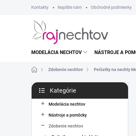
Prejsť
Kontakty
Napíšte nám
Obchodné podmienky
na
obsah
MODELÁCIA NECHTOV
NÁSTROJE A POM
Domov
Zdobenie nechtov
Pečiatky na nechty 
B
Kategórie
o
Preskočiť
č
kategórie
n
Modelácia nechtov
ý
Nástroje a pomôcky
p
a
Zdobenie nechtov
n