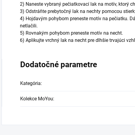
2) Naneste vybraný pečiatkovací lak na motív, ktorý ch
3) Odstráňte prebytočný lak na nechty pomocou stierky
4) Hojdavým pohybom preneste motív na pečiatku. Dáva
netlačili.
5) Rovnakým pohybom preneste motív na necht.
6) Aplikujte vrchný lak na necht pre dlhšie trvajúci vzh
Dodatočné parametre
Kategória
:
Kolekce MoYou
: