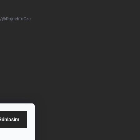
m/@RajnehtuCzc
Súhlasím