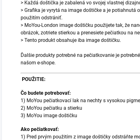
> Každá doštička je zabalená vo svojej vlastnej dizaj
> Grafika je vyrytá na image doštičke a je potiahnutá o
použitím odstrániť.
> MoYou-London image doštičku použijete tak, že nane
obrázok, zotriete stierkou a prenesiete pečiatkou na ne
> Tento produkt obsahuje iba image doštičku.
Ďalšie produkty potrebné na pečiatkovanie je potrebné
našom e-shope.
POUŽITIE:
Čo budete potrebovať:
1) MoYou pečiatkovací lak na nechty s vysokou pigm
2) MoYou pečiatku a stierku
3) MoYou image doštičku
Ako pečiatkovať:
1) Pred prvým použitím z image doštičky odstráňte mo