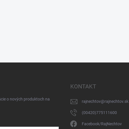
KONTAKT
ácie o nových produktoch na
rajnechtov
@
rajnechtov.sk
(00420)775111600
Facebook/RajNechtov