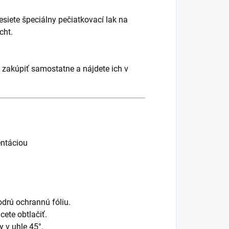
siete špeciálny pečiatkovací lak na
cht.
 zakúpiť samostatne a nájdete ich v
entáciou
drú ochrannú fóliu.
cete obtlačiť.
 v uhle 45°.