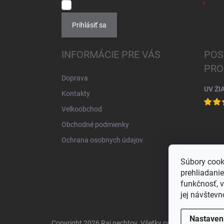
SÚHLASÍM
so spracovaním
osobných údajov
.
Prihlásiť sa
INFORMÁCIE PRE VÁS
POS
PRO
Doprava
UV ŽI
Kontakty
Velkoobchod
Obchodné podmienky
Ochrana osobnych údajov
Súbory cook
prehliadani
funkčnosť, 
jej návštevn
Nastaven
Copyright 2026
Raj nechtov
. Všetky práva vyhradené.
U