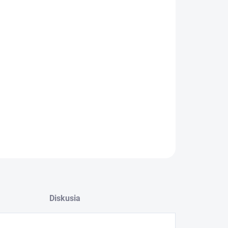
−
+
Pridať do košíka
ILNÉ INFORMÁCIE
OPÝTAŤ SA
Diskusia