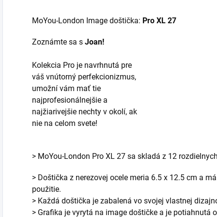
MoYou-London Image doštička:
Pro XL 27
Zoznámte sa s
Joan!
Kolekcia Pro je navrhnutá pre
váš vnútorný perfekcionizmus,
umožní vám mať tie
najprofesionálnejšie a
najžiarivejšie nechty v okolí, ak
nie na celom svete!
> MoYou-London Pro XL 27 sa skladá z 12 rozdielnych 
> Doštička z nerezovej ocele meria 6.5 x 12.5 cm a m
použitie.
> Každá doštička je zabalená vo svojej vlastnej dizaj
> Grafika je vyrytá na image doštičke a je potiahnutá o