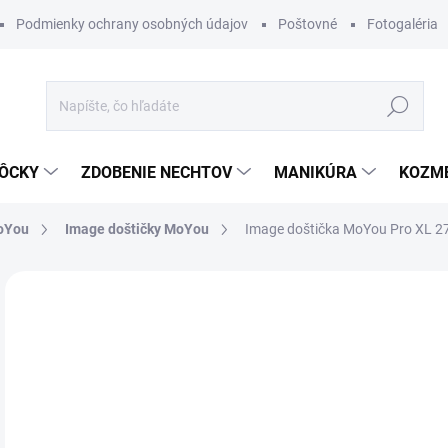
Podmienky ochrany osobných údajov
Poštovné
Fotogaléria
Hľadať
ÔCKY
ZDOBENIE NECHTOV
MANIKÚRA
KOZM
MoYou
Image doštičky MoYou
Image doštička MoYou Pro XL 2
Neohodnotené
Podrobnosti hodnotenia
ZNAČKA
€7
Jedn
SK
cena