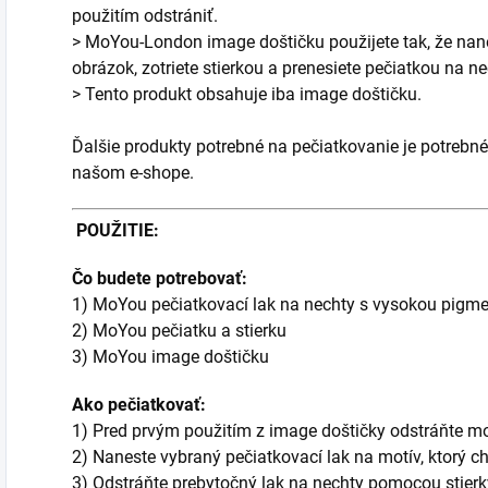
použitím odstrániť.
> MoYou-London image doštičku použijete tak, že nane
obrázok, zotriete stierkou a prenesiete pečiatkou na ne
> Tento produkt obsahuje iba image doštičku.
Ďalšie produkty potrebné na pečiatkovanie je potrebné
našom e-shope.
POUŽITIE:
Čo budete potrebovať:
1) MoYou pečiatkovací lak na nechty s vysokou pigm
2) MoYou pečiatku a stierku
3) MoYou image doštičku
Ako pečiatkovať:
1) Pred prvým použitím z image doštičky odstráňte mo
2) Naneste vybraný pečiatkovací lak na motív, ktorý ch
3) Odstráňte prebytočný lak na nechty pomocou stierky