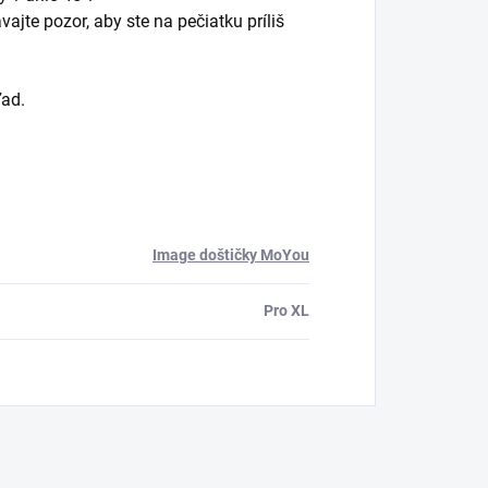
jte pozor, aby ste na pečiatku príliš
ľad.
Image doštičky MoYou
Pro XL