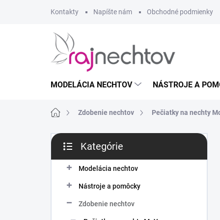
Prejsť
Kontakty
Napíšte nám
Obchodné podmienky
na
obsah
MODELÁCIA NECHTOV
NÁSTROJE A POM
Domov
Zdobenie nechtov
Pečiatky na nechty 
B
Kategórie
o
Preskočiť
č
kategórie
n
Modelácia nechtov
ý
Nástroje a pomôcky
p
a
Zdobenie nechtov
n