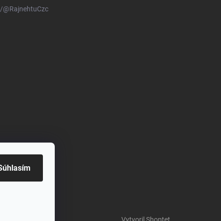
m/@RajnehtuCzc
Súhlasím
Vytvoril Shoptet