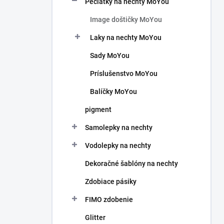
Pečiatky na nechty MoYou
e
l
Image doštičky MoYou
Laky na nechty MoYou
Sady MoYou
Príslušenstvo MoYou
Balíčky MoYou
pigment
Samolepky na nechty
Vodolepky na nechty
Dekoračné šablóny na nechty
Zdobiace pásiky
FIMO zdobenie
Glitter