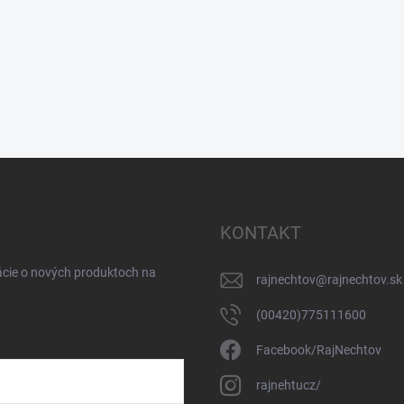
KONTAKT
ácie o nových produktoch na
rajnechtov
@
rajnechtov.sk
(00420)775111600
Facebook/RajNechtov
rajnehtucz/