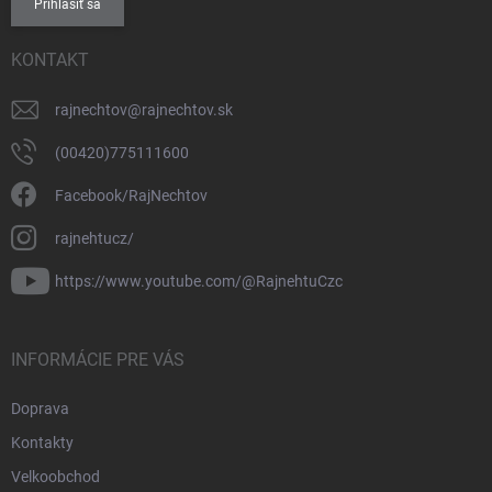
Prihlásiť sa
KONTAKT
rajnechtov
@
rajnechtov.sk
(00420)775111600
Facebook/RajNechtov
rajnehtucz/
https://www.youtube.com/@RajnehtuCzc
INFORMÁCIE PRE VÁS
Doprava
Kontakty
Velkoobchod