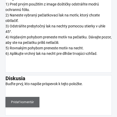
1) Pred prvým použitím z image doštičky odstráňte modrú
ochrannú fóliu.
2) Naneste vybraný pečiatkovací lak na motív, ktorý chcete
obtlačiť.
3) Odstráňte prebytočný lak na nechty pomocou stierky v uhle
45°.
4) Hojdavým pohybom preneste motív na pečiatku. Dávajte pozor,
aby ste na pečiatku príliš netlačili.
5) Rovnakým pohybom preneste motív na necht.
6) Aplikujte vrchný lak na necht pre dlhšie trvajúci vzhľad.
Diskusia
Buďte prvý, kto napíše príspevok k tejto položke.
Pridať komentár