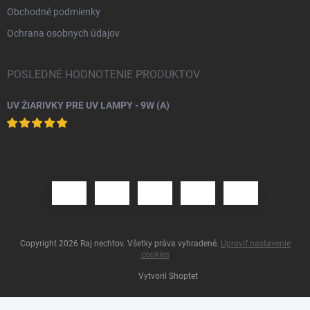
Obchodné podmienky
Ochrana osobnych údajov
POSLEDNÉ HODNOTENIE PRODUKTOV
UV ŽIARIVKY PRE UV LAMPY - 9W (A)
Copyright 2026
Raj nechtov
. Všetky práva vyhradené.
Upraviť nastavenie
cookies
Vytvoril Shoptet