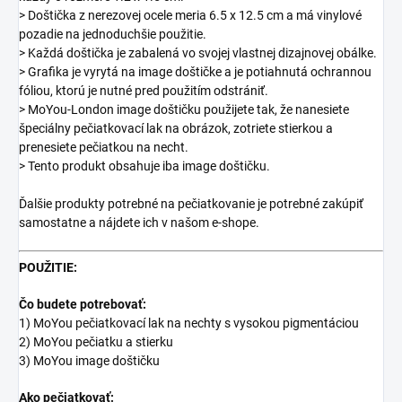
> Doštička z nerezovej ocele meria 6.5 x 12.5 cm a má vinylové
pozadie na jednoduchšie použitie.
> Každá doštička je zabalená vo svojej vlastnej dizajnovej obálke.
> Grafika je vyrytá na image doštičke a je potiahnutá ochrannou
fóliou, ktorú je nutné pred použitím odstrániť.
> MoYou-London image doštičku použijete tak, že nanesiete
špeciálny pečiatkovací lak na obrázok, zotriete stierkou a
prenesiete pečiatkou na necht.
> Tento produkt obsahuje iba image doštičku.
Ďalšie produkty potrebné na pečiatkovanie je potrebné zakúpiť
samostatne a nájdete ich v našom e-shope.
POUŽITIE:
Čo budete potrebovať:
1) MoYou pečiatkovací lak na nechty s vysokou pigmentáciou
2) MoYou pečiatku a stierku
3) MoYou image doštičku
Ako pečiatkovať: