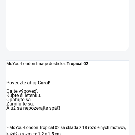
−
+
Pridať do košíka
DETAILNÉ INFORMÁCIE
OPÝTAŤ SA
MoYou-London Image doštička:
Tropical 02
Povedzte ahoj
Coral!
Dajte výpoveď.
Kúpte si letenku.
Opaľujte sa.
Zamilujte sa.
A už sa nepozerajte späť!
> MoYou-London Tropical 02 sa skladá z 18 rozdielnych motívov,
každý o rozmere 1.2 x 1.5 cm.