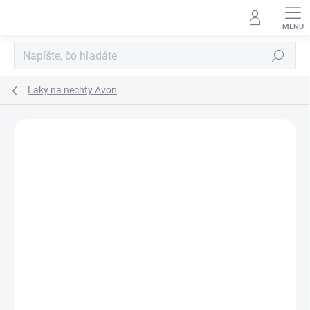
Prejsť
na
obsah
Hľadať
Laky na nechty Avon
Neohodnotené
Podrobnosti hodnotenia
ZNAČKA:
AVON