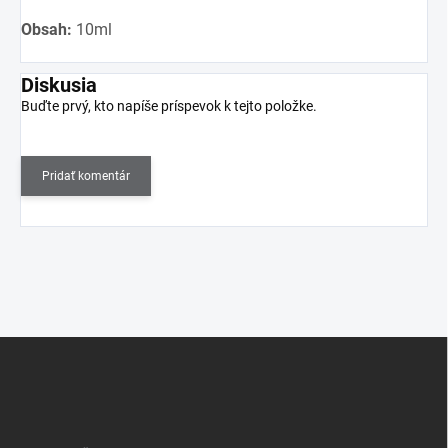
Obsah:
10ml
Diskusia
Buďte prvý, kto napíše príspevok k tejto položke.
Pridať komentár
Z
á
p
ä
t