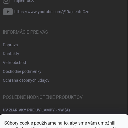
rajnehtucz/
https://www.youtube.com/@RajnehtuCzc
INFORMÁCIE PRE VÁS
Doprava
Kontakty
Velkoobchod
Obchodné podmienky
Ochrana osobnych údajov
POSLEDNÉ HODNOTENIE PRODUKTOV
UV ŽIARIVKY PRE UV LAMPY - 9W (A)
Súbory cookie používame na to, aby sme vám umožnili