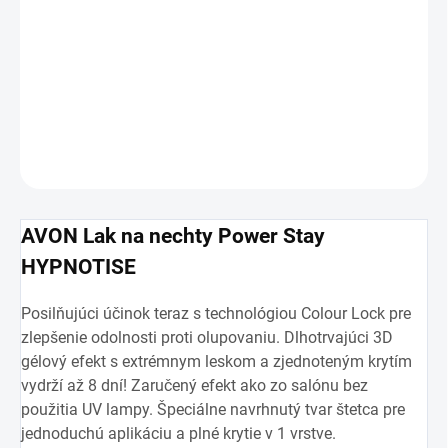
−
+
Pridať do košíka
DETAILNÉ INFORMÁCIE
OPÝTAŤ SA
AVON Lak na nechty Power Stay
HYPNOTISE
Posilňujúci účinok teraz s technológiou Colour Lock pre
zlepšenie odolnosti proti olupovaniu. Dlhotrvajúci 3D
gélový efekt s extrémnym leskom a zjednoteným krytím
vydrží až 8 dní! Zaručený efekt ako zo salónu bez
použitia UV lampy. Špeciálne navrhnutý tvar štetca pre
jednoduchú aplikáciu a plné krytie v 1 vrstve.