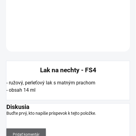
−
+
Pridať do košíka
DETAILNÉ INFORMÁCIE
OPÝTAŤ SA
Lak na nechty - FS4
- ružový, perleťový lak s matným prachom
- obsah 14 ml
Diskusia
Buďte prvý, kto napíše príspevok k tejto položke.
Pridať komentár