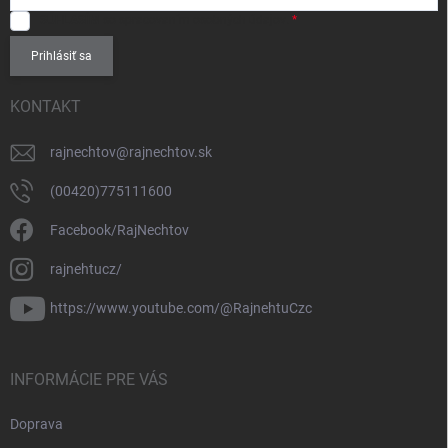
SÚHLASÍM
so spracovaním
osobných údajov
.
Prihlásiť sa
KONTAKT
rajnechtov
@
rajnechtov.sk
(00420)775111600
Facebook/RajNechtov
rajnehtucz/
https://www.youtube.com/@RajnehtuCzc
INFORMÁCIE PRE VÁS
Doprava