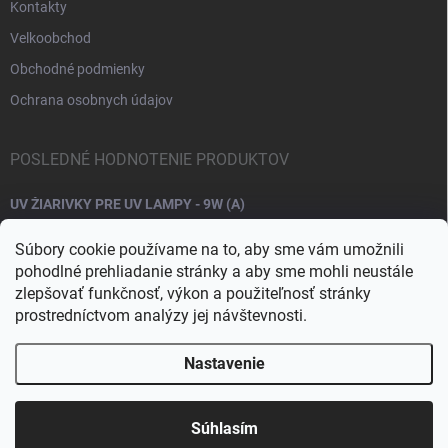
Kontakty
Velkoobchod
Obchodné podmienky
Ochrana osobnych údajov
POSLEDNÉ HODNOTENIE PRODUKTOV
UV ŽIARIVKY PRE UV LAMPY - 9W (A)
Súbory cookie používame na to, aby sme vám umožnili
pohodlné prehliadanie stránky a aby sme mohli neustále
zlepšovať funkčnosť, výkon a použiteľnosť stránky
prostredníctvom analýzy jej návštevnosti.
Nastavenie
Copyright 2026
Raj nechtov
. Všetky práva vyhradené.
Upraviť nastavenie
cookies
Súhlasím