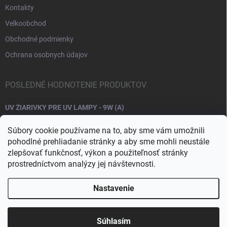
Kontakty
Velkoobchod
Obchodné podmienky
Ochrana osobnych údajov
POSLEDNÉ HODNOTENIE PRODUKTOV
UV ŽIARIVKY PRE UV LAMPY - 9W (A)
Súbory cookie používame na to, aby sme vám umožnili
pohodlné prehliadanie stránky a aby sme mohli neustále
zlepšovať funkčnosť, výkon a použiteľnosť stránky
prostredníctvom analýzy jej návštevnosti.
Nastavenie
Copyright 2026
Raj nechtov
. Všetky práva vyhradené.
Upraviť nastavenie
cookies
Súhlasím