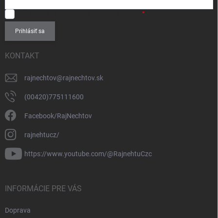
SÚHLASÍM
so spracovaním
osobných údajov
.
Prihlásiť sa
KONTAKT
rajnechtov
@
rajnechtov.sk
(00420)775111600
Facebook/RajNechtov
rajnehtucz/
https://www.youtube.com/@RajnehtuCzc
INFORMÁCIE PRE VÁS
Doprava