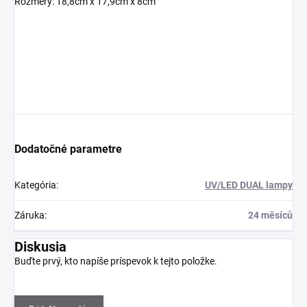
Rozměry:
18,8cm x 17,9cm x 8cm
Dodatočné parametre
Kategória
:
UV/LED DUAL lampy
Záruka
:
24 měsíců
Diskusia
Buďte prvý, kto napíše príspevok k tejto položke.