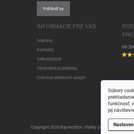
Prihlásiť sa
INFORMÁCIE PRE VÁS
POS
PRO
Doprava
UV ŽI
Kontakty
Velkoobchod
Obchodné podmienky
Ochrana osobnych údajov
Súbory cook
prehliadani
funkčnosť, 
jej návštevn
Nastaven
Copyright 2026
Raj nechtov
. Všetky práva vyhradené.
U