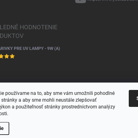
LEDNÉ HODNOTENIE
DUKTOV
ARIVKY PRE UV LAMPY - 9W (A)
ie používame na to, aby sme vám umožnili pohodlné
e stránky a aby sme mohli neustále zlepšovať
výkon a použiteľnosť stránky prostredníctvom analýzy
osti.
ie
praviť nastavenie cookies