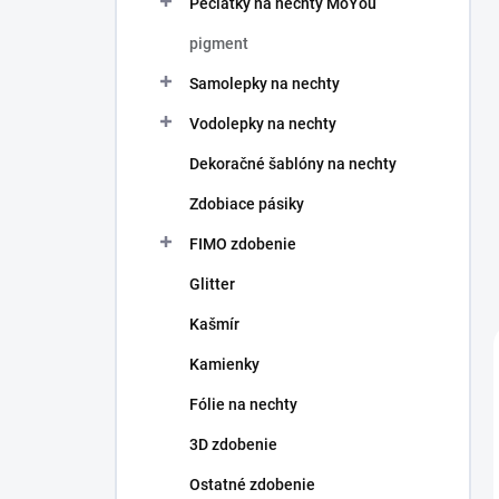
Pečiatky na nechty MoYou
e
l
pigment
Samolepky na nechty
Vodolepky na nechty
Dekoračné šablóny na nechty
Zdobiace pásiky
FIMO zdobenie
Glitter
Kašmír
Kamienky
Fólie na nechty
3D zdobenie
Ostatné zdobenie