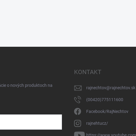
KONTAKT
ácie o nových produktoch na
rajnechtov
@
rajnechtov.sk
(00420)775111600
Facebook/RajNechtov
rajnehtucz/
https://www.youtube.co