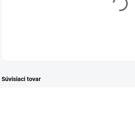
Súvisiaci tovar
716097
SKLADOM