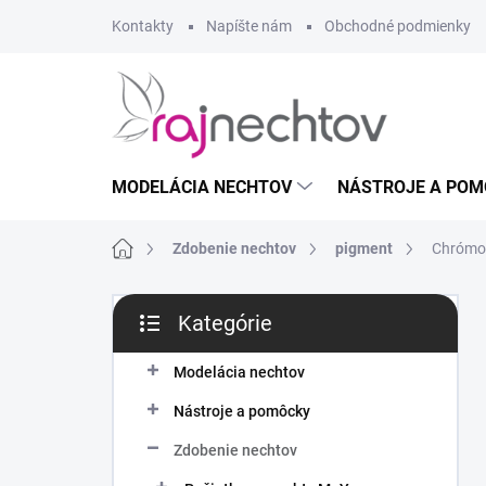
Prejsť
Kontakty
Napíšte nám
Obchodné podmienky
na
obsah
MODELÁCIA NECHTOV
NÁSTROJE A POM
Domov
Zdobenie nechtov
pigment
Chrómov
B
Kategórie
o
Preskočiť
č
kategórie
n
Modelácia nechtov
ý
Nástroje a pomôcky
p
a
Zdobenie nechtov
n