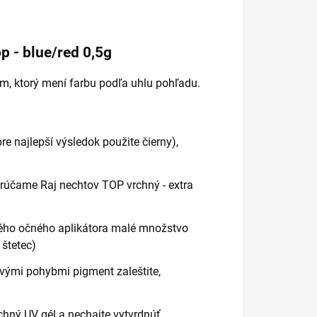
p - blue/red 0,5g
, ktorý mení farbu podľa uhlu pohľadu.
re najlepší výsledok použite čierny),
rúčame Raj nechtov TOP vrchný - extra
ého očného aplikátora malé množstvo
 štetec)
ivými pohybmi pigment zaleštite,
chný UV gél a nechajte vytvrdnúť