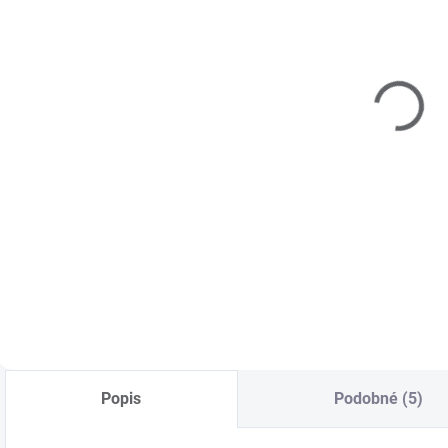
(>5 KS)
Aplikátor
pigmentu -
biely
€0,80
Do košíka
Penový aplikátor
na zaleštenie
pigmentu na necht.
Popis
Podobné (5)