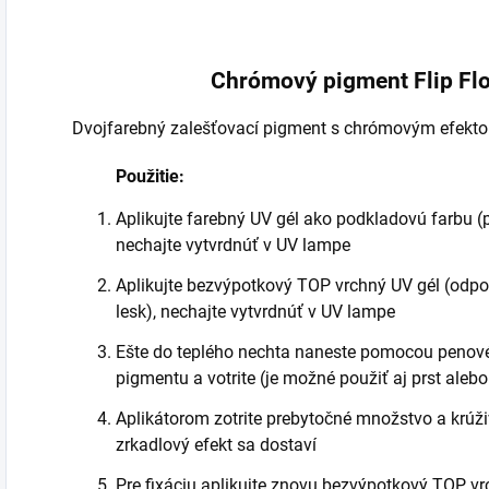
Chrómový pigment Flip Flo
Dvojfarebný zalešťovací pigment s chrómovým efektom
Použitie:
Aplikujte farebný UV gél ako podkladovú farbu (p
nechajte vytvrdnúť v UV lampe
Aplikujte bezvýpotkový TOP vrchný UV gél (odpo
lesk), nechajte vytvrdnúť v UV lampe
Ešte do teplého nechta naneste pomocou penov
pigmentu a votrite (je možné použiť aj prst alebo
Aplikátorom zotrite prebytočné množstvo a krúž
zrkadlový efekt sa dostaví
Pre fixáciu aplikujte znovu bezvýpotkový TOP vr