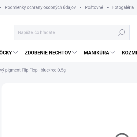
Podmienky ochrany osobných údajov
Poštovné
Fotogaléria
Hľadať
ÔCKY
ZDOBENIE NECHTOV
MANIKÚRA
KOZM
ý pigment Flip Flop - blue/red 0,5g
Neohodnotené
Podrobnosti hodnotenia
€9
Jedn
MO
cena
DETA