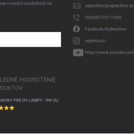
ácie o nových produktoch na
rajnechtov
@
rajnechtov.sk
(00420)775111600
Facebook/RajNechtov
rajnehtucz/
https://www.youtube.co
LEDNÉ HODNOTENIE
DUKTOV
ARIVKY PRE UV LAMPY - 9W (A)