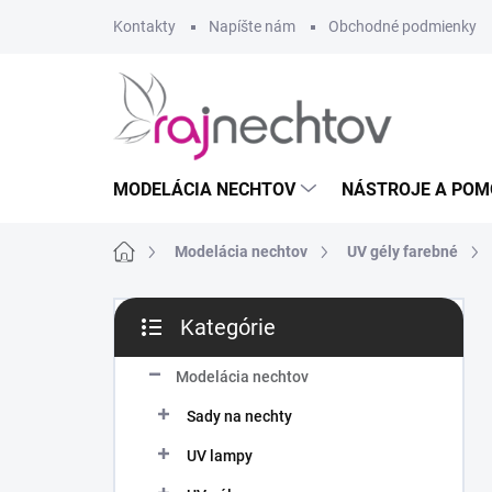
Prejsť
Kontakty
Napíšte nám
Obchodné podmienky
na
obsah
MODELÁCIA NECHTOV
NÁSTROJE A POM
Domov
Modelácia nechtov
UV gély farebné
B
Kategórie
o
Preskočiť
č
kategórie
n
Modelácia nechtov
ý
Sady na nechty
p
a
UV lampy
n