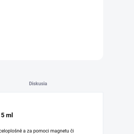
OPÝTAŤ SA
Diskusia
 5 ml
celoplošně a za pomoci magnetu či