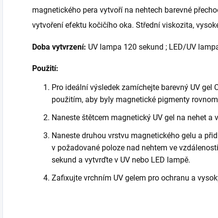
magnetického pera vytvoří na nehtech barevné přechod
vytvoření efektu kočičího oka. Střední viskozita, vysoké
Doba vytvrzení:
UV lampa 120 sekund ; LED/UV lampa
Použití:
Pro ideální výsledek zamíchejte barevný UV gel
použitím, aby byly magnetické pigmenty rovnom
Naneste štětcem magnetický UV gel na nehet a 
Naneste druhou vrstvu magnetického gelu a přid
v požadované poloze nad nehtem ve vzdálenosti
sekund a vytvrďte v UV nebo LED lampě.
Zafixujte vrchním UV gelem pro ochranu a vysok