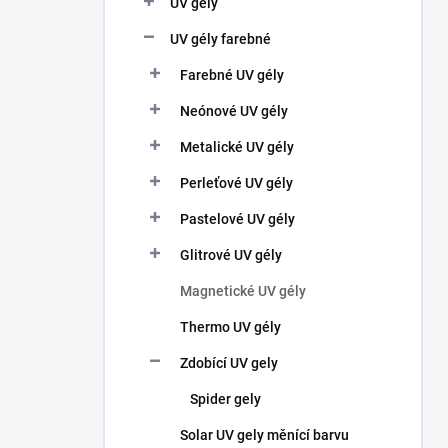
UV gély
e
l
UV gély farebné
Farebné UV gély
Neónové UV gély
Metalické UV gély
Perleťové UV gély
Pastelové UV gély
Glitrové UV gély
Magnetické UV gély
Thermo UV gély
Zdobící UV gely
Spider gely
Solar UV gely měnící barvu