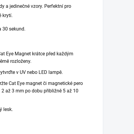
y a jedinečné vzory. Perfektní pro
 krytí.
 30 sekund.
 Cat Eye Magnet krátce před každým
ěrně rozloženy.
vytvrďte v UV nebo LED lampě.
ržte Cat Eye magnet či magnetické pero
 2 až 3 mm po dobu přibližně 5 až 10
ý lesk.