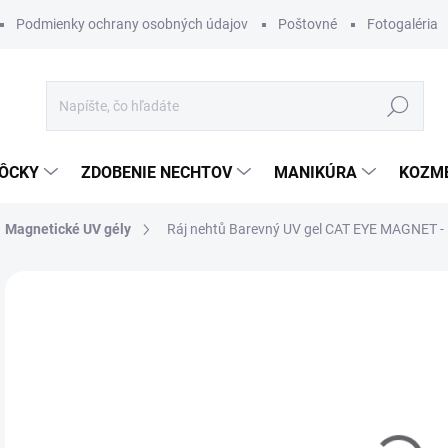
Podmienky ochrany osobných údajov
Poštovné
Fotogaléria
Hľadať
ÔCKY
ZDOBENIE NECHTOV
MANIKÚRA
KOZM
Magnetické UV gély
Ráj nehtů Barevný UV gel CAT EYE MAGNET - 
Neohodnotené
Podrobnosti hodnotenia
ZNAČKA
€4
Jedn
MO
cena
DETA