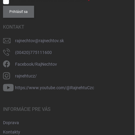
SÚHLASÍM
so spracovaním
osobných údajov
.
Prihlásiť sa
KONTAKT
rajnechtov
@
rajnechtov.sk
(00420)775111600
Facebook/RajNechtov
rajnehtucz/
https://www.youtube.com/@RajnehtuCzc
INFORMÁCIE PRE VÁS
Doprava
Kontakty