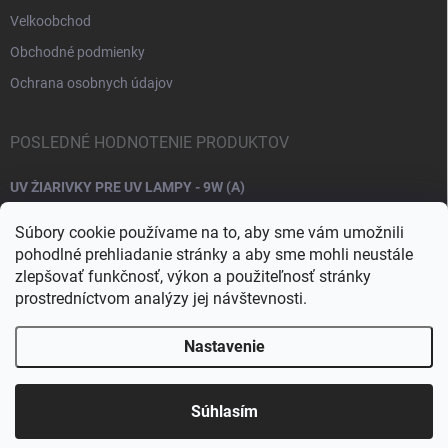
Velkoobchod
Obchodné podmienky
Ochrana osobnych údajov
POSLEDNÉ HODNOTENIE PRODUKTOV
UV ŽIARIVKY PRE UV LAMPY - 9W (A)
Súbory cookie používame na to, aby sme vám umožnili
pohodlné prehliadanie stránky a aby sme mohli neustále
zlepšovať funkčnosť, výkon a použiteľnosť stránky
prostredníctvom analýzy jej návštevnosti.
Nastavenie
Copyright 2026
Raj nechtov
. Všetky práva vyhradené.
Upraviť nastavenie
cookies
Súhlasím
Vytvoril Shoptet