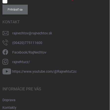
SÚHLASÍM
so spracovaním
osobných údajov
.
Prihlásiť sa
KONTAKT
rajnechtov
@
rajnechtov.sk
(00420)775111600
Facebook/RajNechtov
rajnehtucz/
https://www.youtube.com/@RajnehtuCzc
INFORMÁCIE PRE VÁS
Doprava
Kontakty