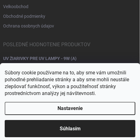
Velkoobchod
Obchodné podmienky
Ochrana osobnych údajov
POSLEDNÉ HODNOTENIE PRODUKTOV
UV ŽIARIVKY PRE UV LAMPY - 9W (A)
Súbory cookie používame na to, aby sme vám umožnili
pohodlné prehliadanie stránky a aby sme mohli neustále
zlepšovať funkčnosť, výkon a použiteľnosť stránky
prostredníctvom analýzy jej návštevnosti.
Nastavenie
Copyright 2026
Raj nechtov
. Všetky práva vyhradené.
Upraviť nastavenie
cookies
Súhlasím
Vytvoril Shoptet