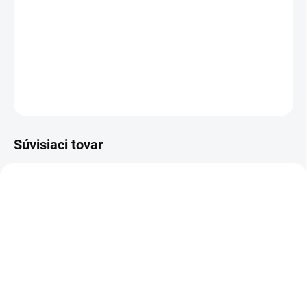
−
+
Pridať do košíka
DETAILNÉ INFORMÁCIE
OPÝTAŤ SA
Súvisiaci tovar
Z20010
Z20102
MOMENTÁLNE NEDOSTUPNÉ
MOMENTÁLNE NEDOSTUPNÉ
Zoya Get Even Ridge
Zoya Remove+ Nail