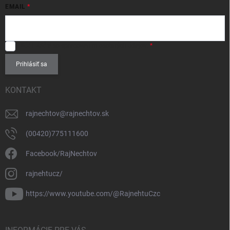
EMAIL
SÚHLASÍM
so spracovaním
osobných údajov
.
Prihlásiť sa
KONTAKT
rajnechtov
@
rajnechtov.sk
(00420)775111600
Facebook/RajNechtov
rajnehtucz/
https://www.youtube.com/@RajnehtuCzc