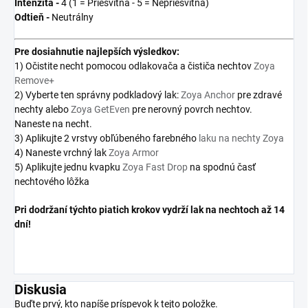
Intenzita -
4 (1 = Priesvitná - 5 = Nepriesvitná)
Odtieň -
Neutrálny
Pre
dosiahnutie najlepších výsledkov:
1) Očistite necht pomocou odlakovača a čističa nechtov
Zoya
Remove+
2) Vyberte ten správny podkladový lak:
Zoya Anchor
pre zdravé
nechty alebo
Zoya GetEven
pre nerovný povrch nechtov.
Naneste na necht.
3) Aplikujte 2 vrstvy obľúbeného farebného
laku na nechty Zoya
4) Naneste vrchný lak
Zoya Armor
5) Aplikujte jednu kvapku
Zoya Fast Drop
na spodnú časť
nechtového lôžka
Pri dodržaní týchto piatich krokov vydrží lak na nechtoch až 14
dní!
Diskusia
Buďte prvý, kto napíše príspevok k tejto položke.