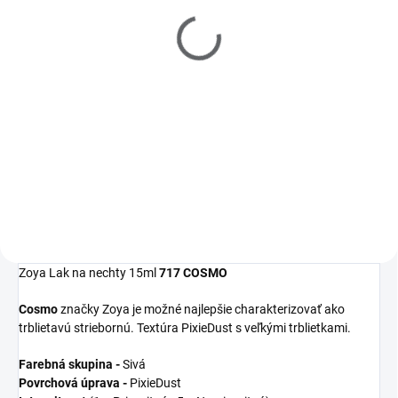
Filler 15ml
Polish Remover 237ml
€10
€10
Detail
Detail
Zoya
Get Even
Ridge Filler je
Zoya
Remove Plus
je jemný, ale
moderný zahladzujúci
veľmi efektívny 3-in-1 odlakovač
podkladový lak, ktorý
na nechty, čistič nechtov a
vyrovná nerovnosti nechtov a
kondicionér. Dlhšia výdrž laku na
udrží farebný lak na svojom
nechty začína práve u tohto
mieste.
odlakovača!
Zoya Lak na nechty 15ml
717 COSMO
Cosmo
značky Zoya je možné najlepšie charakterizovať ako
trblietavú striebornú. Textúra PixieDust s veľkými trblietkami.
Farebná skupina -
Sivá
Povrchová úprava -
PixieDust