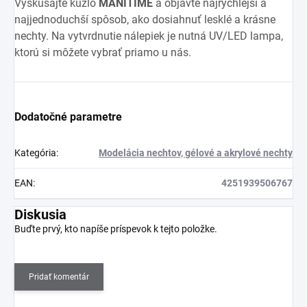
Vyskúšajte kúzlo
MANITIME
a objavte najrýchlejší a
najjednoduchší spôsob, ako dosiahnuť lesklé a krásne
nechty. Na vytvrdnutie nálepiek je nutná UV/LED lampa,
ktorú si môžete vybrať priamo u nás.
Dodatočné parametre
Kategória
:
Modelácia nechtov, gélové a akrylové nechty
EAN
:
4251939506767
Diskusia
Buďte prvý, kto napíše príspevok k tejto položke.
Pridať komentár