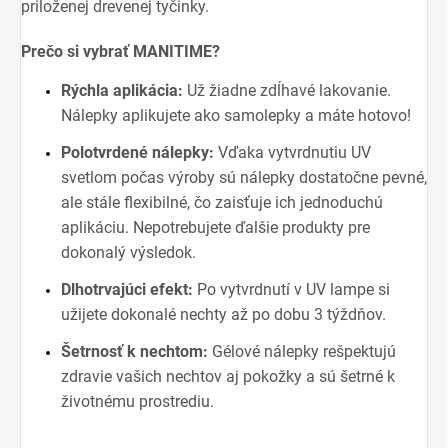
priloženej drevenej tyčinky.
Prečo si vybrať MANITIME?
Rýchla aplikácia:
Už žiadne zdĺhavé lakovanie.
Nálepky aplikujete ako samolepky a máte hotovo!
Polotvrdené nálepky:
Vďaka vytvrdnutiu UV
svetlom počas výroby sú nálepky dostatočne pevné,
ale stále flexibilné, čo zaisťuje ich jednoduchú
aplikáciu. Nepotrebujete ďalšie produkty pre
dokonalý výsledok.
Dlhotrvajúci efekt:
Po vytvrdnutí v UV lampe si
užijete dokonalé nechty až po dobu 3 týždňov.
Šetrnosť k nechtom:
Gélové nálepky rešpektujú
zdravie vašich nechtov aj pokožky a sú šetrné k
životnému prostrediu.