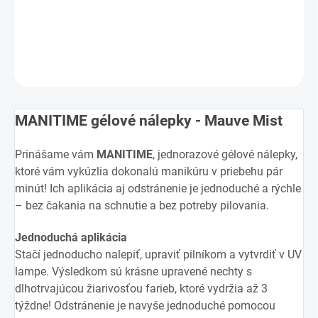
Jednotková
MOMENTÁLNE NEDOSTUPNÉ
cena:
DETAILNÉ INFORMÁCIE
OPÝTAŤ SA
MANITIME gélové nálepky - Mauve Mist
Prinášame vám
MANITIME
, jednorazové gélové nálepky,
ktoré vám vykúzlia dokonalú manikúru v priebehu pár
minút! Ich aplikácia aj odstránenie je jednoduché a rýchle
– bez čakania na schnutie a bez potreby pilovania.
Jednoduchá aplikácia
Stačí jednoducho nalepiť, upraviť pilníkom a vytvrdiť v UV
lampe. Výsledkom sú krásne upravené nechty s
dlhotrvajúcou žiarivosťou farieb, ktoré vydržia až 3
týždne! Odstránenie je navyše jednoduché pomocou