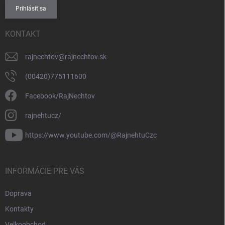
Prihlásiť sa
KONTAKT
rajnechtov
@
rajnechtov.sk
(00420)775111600
Facebook/RajNechtov
rajnehtucz/
https://www.youtube.com/@RajnehtuCzc
INFORMÁCIE PRE VÁS
Doprava
Kontakty
Velkoobchod