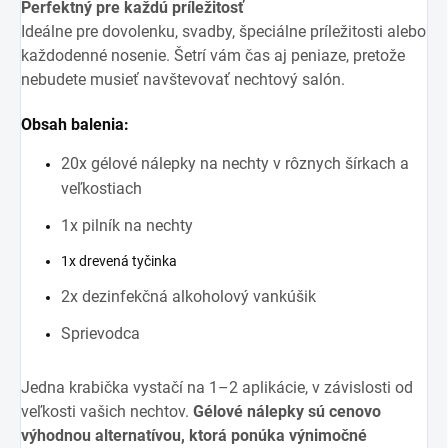
Perfektný pre každú príležitosť
Ideálne pre dovolenku, svadby, špeciálne príležitosti alebo
každodenné nosenie. Šetrí vám čas aj peniaze, pretože
nebudete musieť navštevovať nechtový salón.
Obsah balenia:
20x gélové nálepky na nechty v rôznych šírkach a
veľkostiach
1x pilník na nechty
1x drevená tyčinka
2x dezinfekčná alkoholový vankúšik
Sprievodca
Jedna krabička vystačí na 1–2 aplikácie, v závislosti od
veľkosti vašich nechtov.
Gélové nálepky sú cenovo
výhodnou alternatívou, ktorá ponúka výnimočné