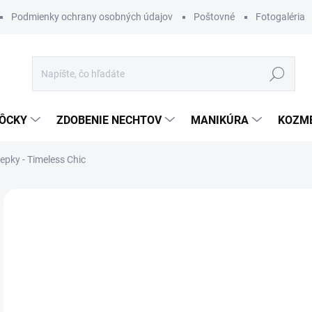
Podmienky ochrany osobných údajov
Poštovné
Fotogaléria
Hľadať
ÔCKY
ZDOBENIE NECHTOV
MANIKÚRA
KOZM
pky - Timeless Chic
Neohodnotené
Podrobnosti hodnotenia
ZNAČKA
NOVINKA
€9
Jedn
SK
cena