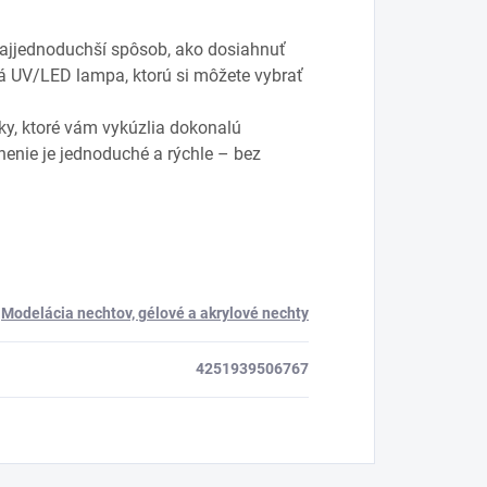
 najjednoduchší spôsob, ako dosiahnuť
tná UV/LED lampa, ktorú si môžete vybrať
ky, ktoré vám vykúzlia dokonalú
nenie je jednoduché a rýchle – bez
Modelácia nechtov, gélové a akrylové nechty
4251939506767