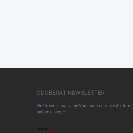
Z
á
p
ä
ODOBERAŤ NEWSLETTER
t
i
Vložte svoj e-mail a my Vám budeme zasielať inform
e
našom e-shope.
EMAIL