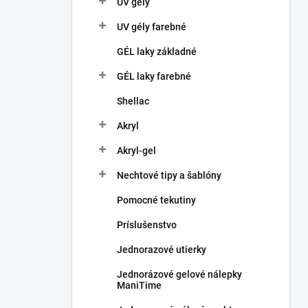
UV gély
e
l
UV gély farebné
GÉL laky základné
GÉL laky farebné
Shellac
Akryl
Akryl-gel
Nechtové tipy a šablóny
Pomocné tekutiny
Príslušenstvo
Jednorazové utierky
Jednorázové gelové nálepky
ManiTime