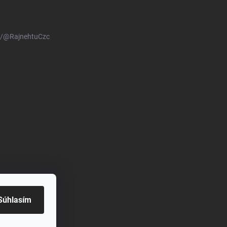
m/@RajnehtuCzc
Súhlasím