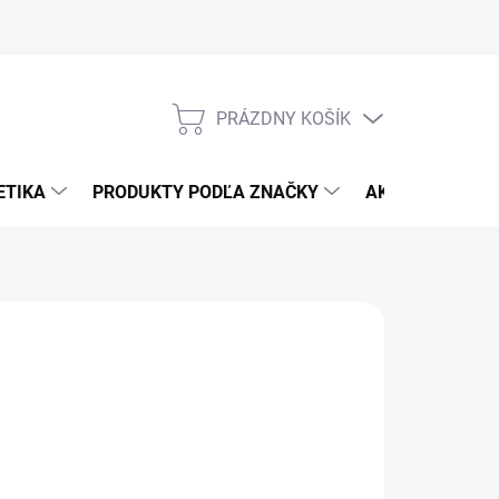
Veľkoobchod
Nákupný radca
Gélové nechty - postup
Gél
PRÁZDNY KOŠÍK
NÁKUPNÝ
KOŠÍK
ETIKA
PRODUKTY PODĽA ZNAČKY
AKČNÁ PONUK
:
MANITIME
,90
otková
LADOM
(>5 KS)
: