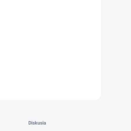
−
+
Pridať do košíka
ILNÉ INFORMÁCIE
OPÝTAŤ SA
Diskusia