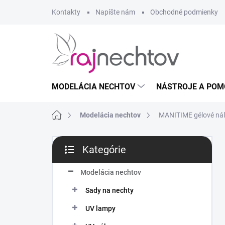
Prejsť
Kontakty
Napíšte nám
Obchodné podmienky
na
obsah
MODELÁCIA NECHTOV
NÁSTROJE A POM
Domov
Modelácia nechtov
MANITIME gélové nále
B
Kategórie
o
Preskočiť
č
kategórie
n
Modelácia nechtov
ý
Sady na nechty
p
a
UV lampy
n