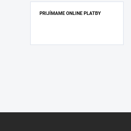
PRIJÍMAME ONLINE PLATBY
Z
á
p