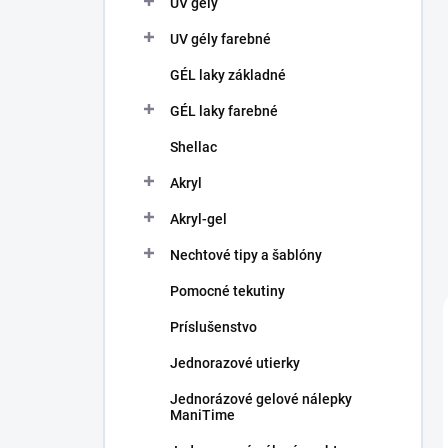
UV gély
e
l
UV gély farebné
GÉL laky základné
GÉL laky farebné
Shellac
Akryl
Akryl-gel
Nechtové tipy a šablóny
Pomocné tekutiny
Príslušenstvo
Jednorazové utierky
Jednorázové gelové nálepky
ManiTime