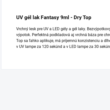
UV gél lak Fantasy 9ml - Dry Top
Vrchný lesk pre UV a LED gély a gél laky. Bezvýpotkový 
výpotok. Perfektná podkladová aj vrchná báza pre ch
Top sa ľahko aplikuje, má príjemnú konzistenciu a dlho
v UV lampe za 120 sekúnd a v LED lampe za 30 sekún