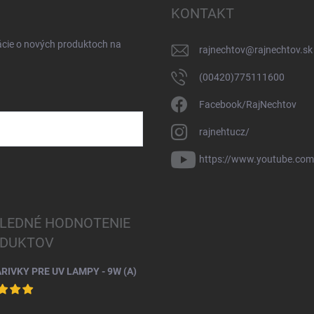
KONTAKT
ácie o nových produktoch na
rajnechtov
@
rajnechtov.sk
(00420)775111600
Facebook/RajNechtov
rajnehtucz/
https://www.youtube.co
LEDNÉ HODNOTENIE
DUKTOV
ARIVKY PRE UV LAMPY - 9W (A)