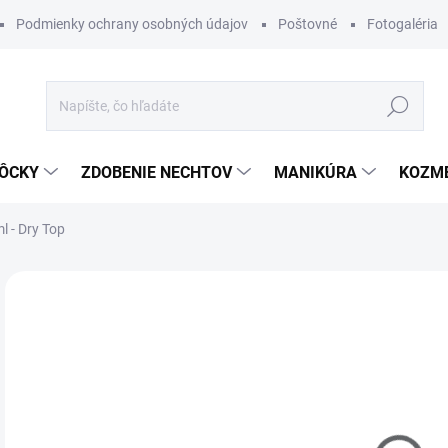
Podmienky ochrany osobných údajov
Poštovné
Fotogaléria
Hľadať
ÔCKY
ZDOBENIE NECHTOV
MANIKÚRA
KOZM
l - Dry Top
Neohodnotené
Podrobnosti hodnotenia
ZNAČKA
€
Jedn
MO
cena
DETA