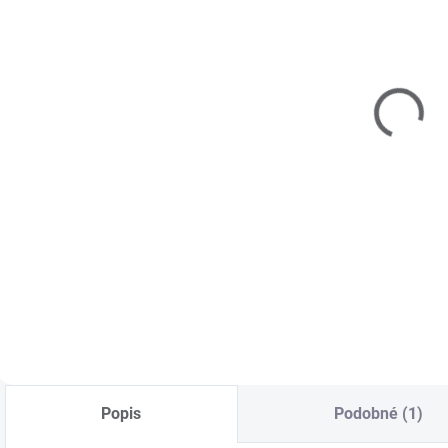
SKLADOM
(>5 KS)
Pilník blok
Profi biely -
100/180
€1,20
Do košíka
Štvorstranný pilník
blok je obľúbený
pilník na pilovanie
pred, v priebehu a
po modelácii
každého nechta.
Hrubosť 100/180.
Profesionálna
kvalita.
Popis
Podobné (1)