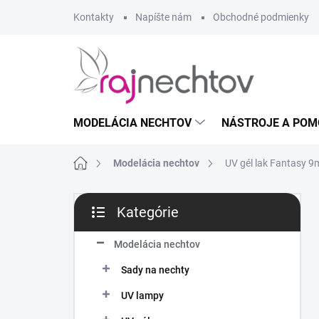
Prejsť
Kontakty
Napíšte nám
Obchodné podmienky
na
obsah
MODELÁCIA NECHTOV
NÁSTROJE A POM
Domov
Modelácia nechtov
UV gél lak Fantasy 9m
B
Kategórie
o
Preskočiť
č
kategórie
n
Modelácia nechtov
ý
Sady na nechty
p
a
UV lampy
n