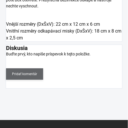
nechte vyschnout.
Vnější rozměry (DxŠxV): 22 cm x 12 cm x 6 cm
Vnitřní rozměry odkapávací misky (DxŠxV): 18 cm x 8 cm
x 2,5 cm
Diskusia
Buďte prvý, kto napíše príspevok k tejto položke.
Pridať komentár
Z