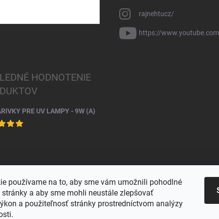
rajnehtucz/
https://www.youtube.co
LEDNÉ HODNOTENIE
DUKTOV
ARIVKY PRE UV LAMPY - 9W (A)
ie používame na to, aby sme vám umožnili pohodlné
e stránky a aby sme mohli neustále zlepšovať
výkon a použiteľnosť stránky prostredníctvom analýzy
osti.