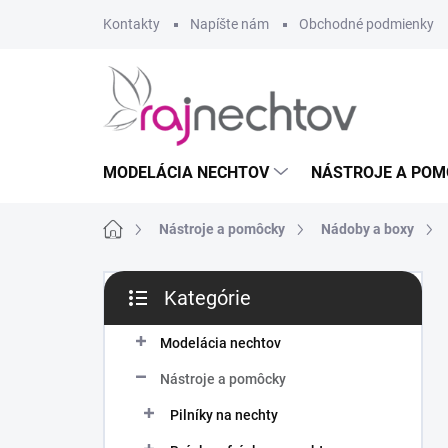
Prejsť
Kontakty
Napíšte nám
Obchodné podmienky
na
obsah
MODELÁCIA NECHTOV
NÁSTROJE A POM
Domov
Nástroje a pomôcky
Nádoby a boxy
B
Kategórie
o
Preskočiť
č
kategórie
n
Modelácia nechtov
ý
Nástroje a pomôcky
p
a
Pilníky na nechty
n