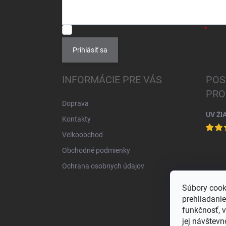
SÚHLASÍM
so spracovaním
osobných údajov
.
Prihlásiť sa
INFORMÁCIE PRE VÁS
POS
PRO
Doprava
UV ŽI
Kontakty
Velkoobchod
Obchodné podmienky
Ochrana osobnych údajov
Súbory cook
prehliadani
funkčnosť, 
jej návštevn