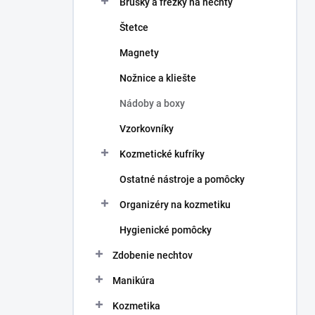
Brúsky a frézky na nechty
e
l
Štetce
Magnety
Nožnice a kliešte
Nádoby a boxy
Vzorkovníky
Kozmetické kufríky
Ostatné nástroje a pomôcky
Organizéry na kozmetiku
Hygienické pomôcky
Zdobenie nechtov
Manikúra
Kozmetika