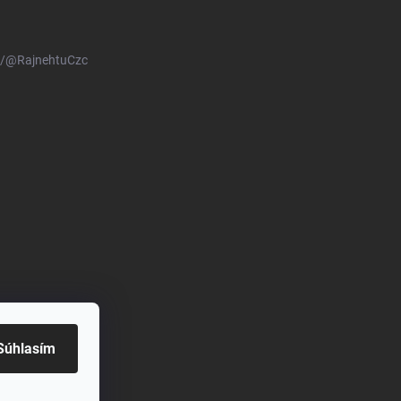
m/@RajnehtuCzc
Súhlasím