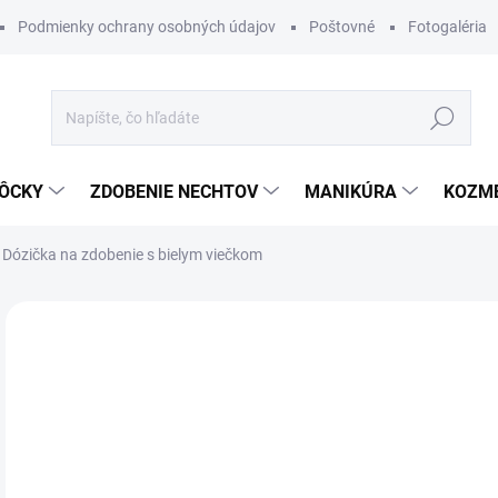
Podmienky ochrany osobných údajov
Poštovné
Fotogaléria
Hľadať
ÔCKY
ZDOBENIE NECHTOV
MANIKÚRA
KOZM
Dózička na zdobenie s bielym viečkom
Neohodnotené
Podrobnosti hodnotenia
€0
Jedn
SK
cena