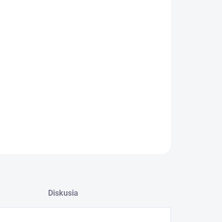
−
+
Pridať do košíka
ILNÉ INFORMÁCIE
OPÝTAŤ SA
Diskusia