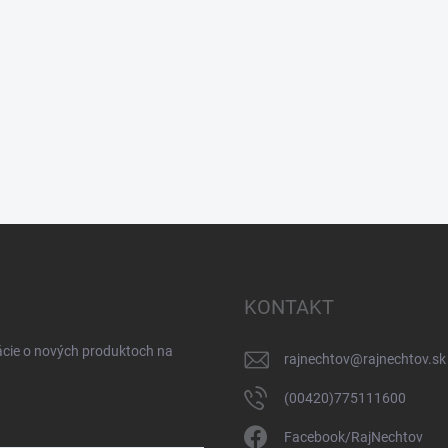
KONTAKT
ácie o nových produktoch na
rajnechtov
@
rajnechtov.sk
(00420)775111600
Facebook/RajNechtov