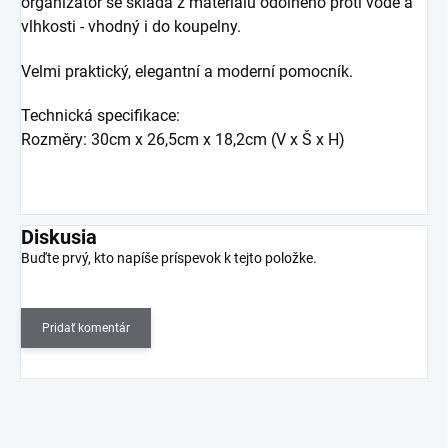
organizátor se skládá z materiálu odolného proti vodě a
vlhkosti - vhodný i do koupelny.
Velmi praktický, elegantní a moderní pomocník.
Technická specifikace:
Rozměry: 30cm x 26,5cm x 18,2cm (V x Š x H)
Diskusia
Buďte prvý, kto napíše príspevok k tejto položke.
Pridať komentár