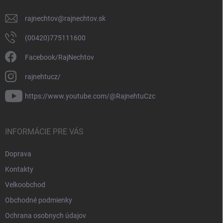
rajnechtov
@
rajnechtov.sk
(00420)775111600
Facebook/RajNechtov
rajnehtucz/
https://www.youtube.com/@RajnehtuCzc
INFORMÁCIE PRE VÁS
Doprava
Kontakty
Velkoobchod
Obchodné podmienky
Ochrana osobnych údajov