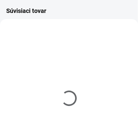
Súvisiaci tovar
TIP
212005
SKLADOM
(>5 KS)
Raj nechtov UV gél
FRENCH - biely - 5 ml
€4,60
Do košíka
Profi kvalita. Nanáša sa na
končeky nechtov pre vytvorenie