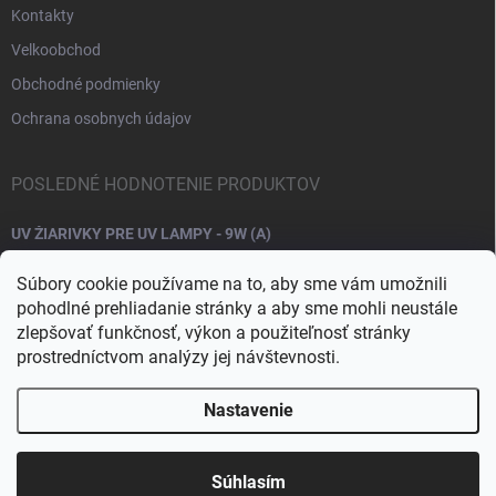
Kontakty
Velkoobchod
Obchodné podmienky
Ochrana osobnych údajov
POSLEDNÉ HODNOTENIE PRODUKTOV
UV ŽIARIVKY PRE UV LAMPY - 9W (A)
Súbory cookie používame na to, aby sme vám umožnili
pohodlné prehliadanie stránky a aby sme mohli neustále
zlepšovať funkčnosť, výkon a použiteľnosť stránky
prostredníctvom analýzy jej návštevnosti.
Nastavenie
Copyright 2026
Raj nechtov
. Všetky práva vyhradené.
Upraviť nastavenie
cookies
Súhlasím