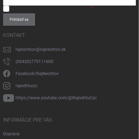
SÚHLASÍM
so spracovaním
osobných údajov
.
Prihlásiť sa
KONTAKT
rajnechtov
@
rajnechtov.sk
(00420)775111600
Facebook/RajNechtov
rajnehtucz/
https://www.youtube.com/@RajnehtuCzc
INFORMÁCIE PRE VÁS
Doprava