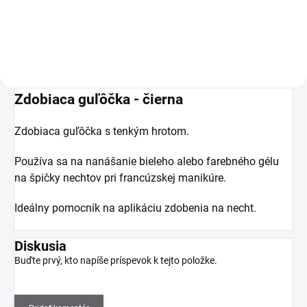
efektu francúzskej manikúry.
Zdobiaca guľôčka - čierna
Zdobiaca guľôčka s tenkým hrotom.
Používa sa na nanášanie bieleho alebo farebného gélu
na špičky nechtov pri francúzskej manikúre.
Ideálny pomocník na aplikáciu zdobenia na necht.
Diskusia
Buďte prvý, kto napíše príspevok k tejto položke.