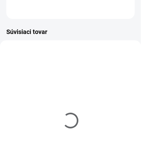
OPÝTAŤ SA
Súvisiaci tovar
721021
530005
SKLADOM
(>5 KS)
SKLADOM
(>5 KS)
Lepidlo na nechty s
Primer 15 ml
štetcom 7,5g
€3,80
€2
Do košíka
Do košíka