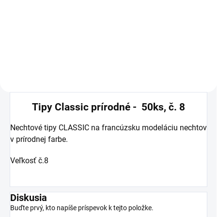
Prípravok určený na dezinfekciu,
odmasťovanie nechtov a na
zlepšenie priľnavosti medzi
prírodným nechtom a UV gélom
alebo akrylom.
Tipy Classic prírodné - 50ks, č. 8
Nechtové tipy CLASSIC na francúzsku modeláciu nechtov
v prírodnej farbe.
Veľkosť č.8
Diskusia
Buďte prvý, kto napíše príspevok k tejto položke.