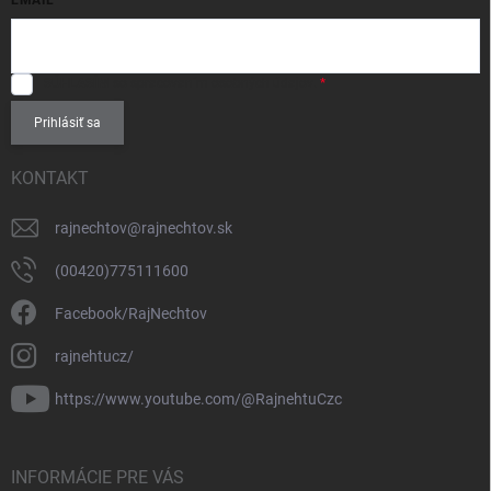
SÚHLASÍM
so spracovaním
osobných údajov
.
Prihlásiť sa
KONTAKT
rajnechtov
@
rajnechtov.sk
(00420)775111600
Facebook/RajNechtov
rajnehtucz/
https://www.youtube.com/@RajnehtuCzc
INFORMÁCIE PRE VÁS