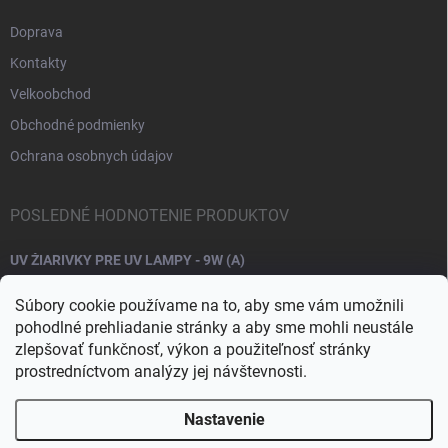
Doprava
Kontakty
Velkoobchod
Obchodné podmienky
Ochrana osobnych údajov
POSLEDNÉ HODNOTENIE PRODUKTOV
UV ŽIARIVKY PRE UV LAMPY - 9W (A)
Súbory cookie používame na to, aby sme vám umožnili
pohodlné prehliadanie stránky a aby sme mohli neustále
zlepšovať funkčnosť, výkon a použiteľnosť stránky
prostredníctvom analýzy jej návštevnosti.
Nastavenie