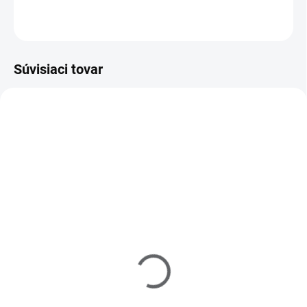
OPÝTAŤ SA
Súvisiaci tovar
212003
530004
SKLADOM
SKLADOM
(>5 KS)
(>5 KS)
Raj nechtov UV gél
Lepidlo na nechty 3g
modelovací - ružový - 15
€1
ml
Do košíka
€9,20