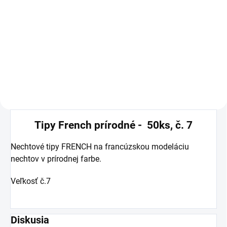
Do košíka
Veľmi kvalitný, vhodný na
domáce aj profesionálne
použitie. Jednofázový.
Tipy French prírodné - 50ks, č. 7
Nechtové tipy FRENCH na francúzskou modeláciu
nechtov v prírodnej farbe.
Veľkosť č.7
Diskusia