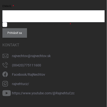
EMAIL
SÚHLASÍM
so spracovaním
osobných údajov
.
Prihlásiť sa
KONTAKT
rajnechtov
@
rajnechtov.sk
(00420)775111600
Facebook/RajNechtov
rajnehtucz/
https://www.youtube.com/@RajnehtuCzc