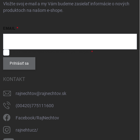
Vložte svoj e-mail a my Vám budeme zasielať informácie o nových
produktoch na našom e-shope.
EMAIL
SÚHLASÍM
so spracovaním
osobných údajov
.
Prihlásiť sa
KONTAKT
rajnechtov
@
rajnechtov.sk
(00420)775111600
Facebook/RajNechtov
rajnehtucz/