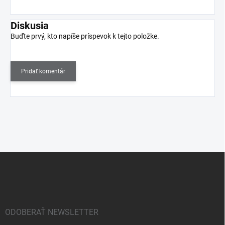
Diskusia
Buďte prvý, kto napíše príspevok k tejto položke.
Pridať komentár
Z
á
p
ä
t
i
ODOBERAŤ NEWSLETTER
e