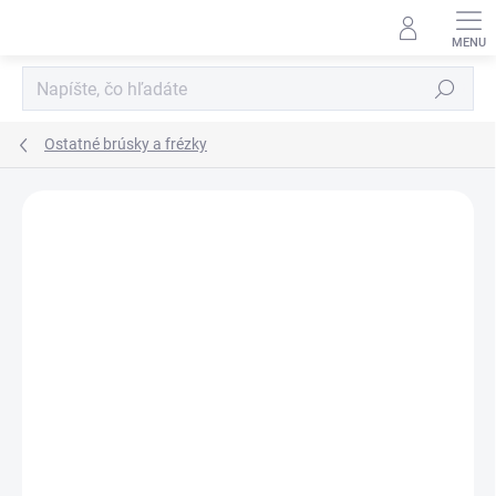
Prejsť
na
obsah
Hľadať
Ostatné brúsky a frézky
Neohodnotené
Podrobnosti hodnotenia