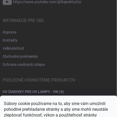
https://www.youtube.com/@RajnehtuCzc
INFORMÁCIE PRE VÁS
Doprava
Kontakty
Velkoobchod
Obchodné podmienky
Ochrana osobnych údajov
POSLEDNÉ HODNOTENIE PRODUKTOV
UV ŽIARIVKY PRE UV LAMPY - 9W (A)
Súbory cookie používame na to, aby sme vám umožnili
pohodlné prehliadanie stránky a aby sme mohli neustále
zlepšovať funkčnosť, výkon a použiteľnosť stránky