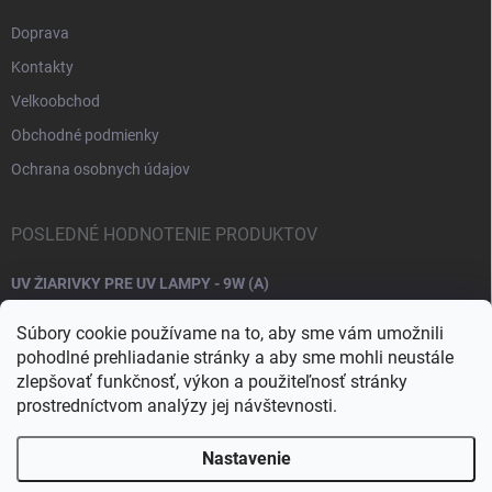
Doprava
Kontakty
Velkoobchod
Obchodné podmienky
Ochrana osobnych údajov
POSLEDNÉ HODNOTENIE PRODUKTOV
UV ŽIARIVKY PRE UV LAMPY - 9W (A)
Súbory cookie používame na to, aby sme vám umožnili
pohodlné prehliadanie stránky a aby sme mohli neustále
zlepšovať funkčnosť, výkon a použiteľnosť stránky
prostredníctvom analýzy jej návštevnosti.
Nastavenie