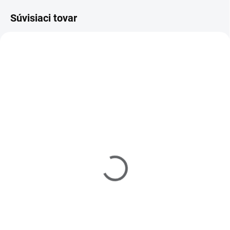
Súvisiaci tovar
460010
SKLADOM
(>5 KS)
Nosič brusných
kloboučků gumový 10
mm
€2
Do košíka
Gumový nosič brusných