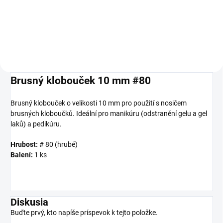
kloboučků o průměru 10 mm.
Brusný klobouček 10 mm #80
Brusný klobouček o velikosti 10 mm pro použití s nosičem
brusných kloboučků. Ideální pro manikúru (odstranění gelu a gel
laků) a pedikúru.
Hrubost:
# 80 (hrubé)
Balení:
1 ks
Diskusia
Buďte prvý, kto napíše príspevok k tejto položke.