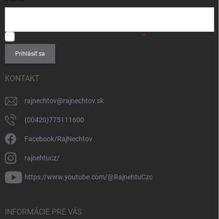
SÚHLASÍM
so spracovaním
osobných údajov
.
Prihlásiť sa
KONTAKT
rajnechtov
@
rajnechtov.sk
(00420)775111600
Facebook/RajNechtov
rajnehtucz/
https://www.youtube.com/@RajnehtuCzc
INFORMÁCIE PRE VÁS