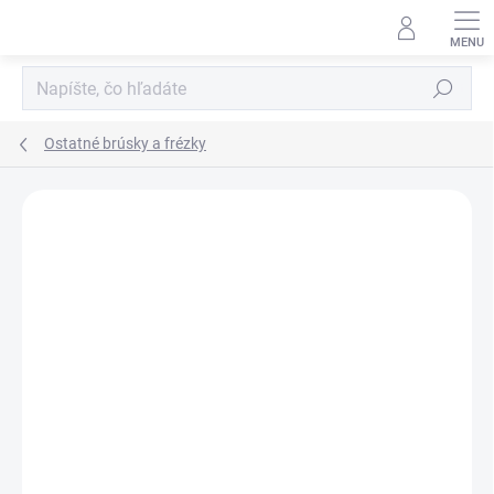
Prejsť
na
obsah
Hľadať
Ostatné brúsky a frézky
Neohodnotené
Podrobnosti hodnotenia