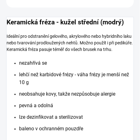
Keramická fréza - kužel střední (modrý)
Ideální pro odstranění gelového, akrylového nebo hybridního laku
nebo tvarování prodloužených nehtů. Možno použít i při pedikúře.
Keramická fréza pasuje téměř do všech brusek na trhu.
nezahřívá se
lehčí než karbidové frézy - váha frézy je menší než
10 g
neobsahuje kovy, takže nezpůsobuje alergie
pevná a odolná
lze dezinfikovat a sterilizovat
baleno v ochranném pouzdře