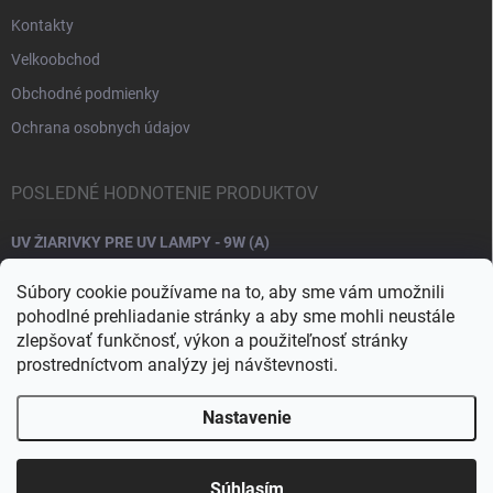
Kontakty
Velkoobchod
Obchodné podmienky
Ochrana osobnych údajov
POSLEDNÉ HODNOTENIE PRODUKTOV
UV ŽIARIVKY PRE UV LAMPY - 9W (A)
Súbory cookie používame na to, aby sme vám umožnili
pohodlné prehliadanie stránky a aby sme mohli neustále
zlepšovať funkčnosť, výkon a použiteľnosť stránky
prostredníctvom analýzy jej návštevnosti.
Nastavenie
Copyright 2026
Raj nechtov
. Všetky práva vyhradené.
Upraviť nastavenie
cookies
Súhlasím