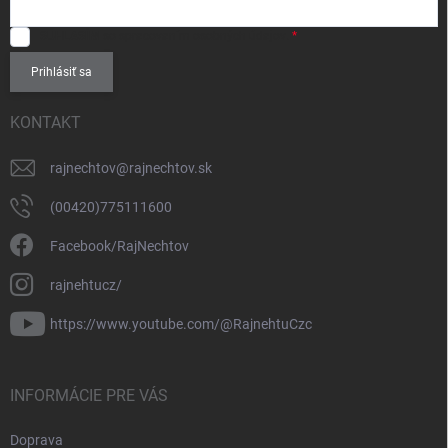
SÚHLASÍM
so spracovaním
osobných údajov
.
Prihlásiť sa
KONTAKT
rajnechtov
@
rajnechtov.sk
(00420)775111600
Facebook/RajNechtov
rajnehtucz/
https://www.youtube.com/@RajnehtuCzc
INFORMÁCIE PRE VÁS
Doprava