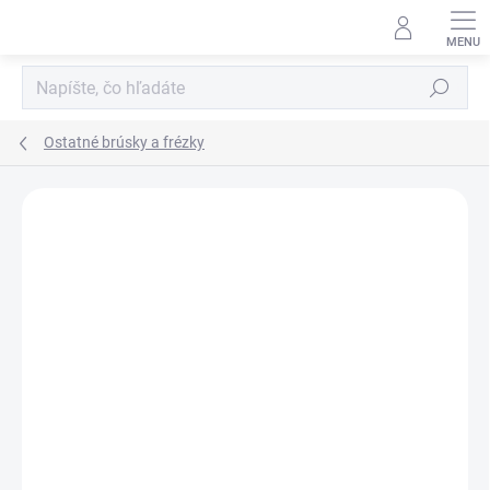
Prejsť
na
obsah
Hľadať
Ostatné brúsky a frézky
Neohodnotené
Podrobnosti hodnotenia