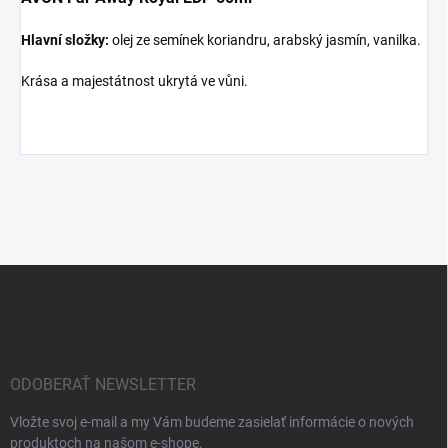
Hlavní složky:
olej ze semínek koriandru, arabský jasmín, vanilka.
Krása a majestátnost ukrytá ve vůni.
Z
á
p
ä
t
i
ODOBERAŤ NEWSLETTER
e
Vložte svoj e-mail a my Vám budeme zasielať informácie o nových
produktoch na našom e-shope.