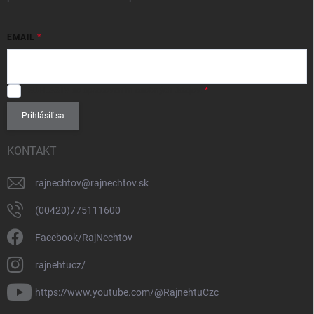
EMAIL
SÚHLASÍM
so spracovaním
osobných údajov
.
Prihlásiť sa
KONTAKT
rajnechtov
@
rajnechtov.sk
(00420)775111600
Facebook/RajNechtov
rajnehtucz/
https://www.youtube.com/@RajnehtuCzc