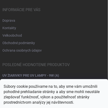
INFORMÁCIE PRE VÁS
Doprava
Kontakty
Velkoobchod
Obchodné podmienky
Ochrana osobnych údajov
POSLEDNÉ HODNOTENIE PRODUKTOV
UV ŽIARIVKY PRE UV LAMPY - 9W (A)
Súbory cookie používame na to, aby sme vám umožnili
pohodlné prehliadanie stránky a aby sme mohli neustále
zlepšovať funkčnosť, výkon a použiteľnosť stránky
prostredníctvom analýzy jej návštevnosti.