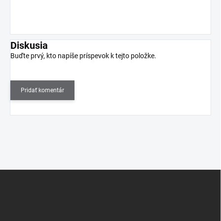
Diskusia
Buďte prvý, kto napíše príspevok k tejto položke.
Pridať komentár
Z
á
p
ä
t