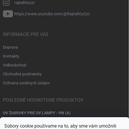
rajnehtucz/
https://www.youtube.com/@RajnehtuCzc
INFORMÁCIE PRE VÁS
Doprava
Kontakty
Velkoobchod
Obchodné podmienky
Ochrana osobnych údajov
POSLEDNÉ HODNOTENIE PRODUKTOV
UV ŽIARIVKY PRE UV LAMPY - 9W (A)
Súbory cookie používame na to, aby sme vám umožnili