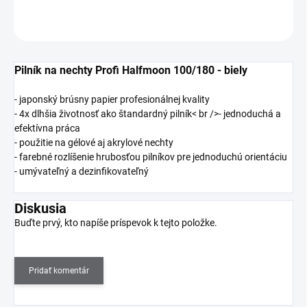
OPÝTAŤ SA
Pilník na nechty Profi Halfmoon 100/180 - biely
- japonský brúsny papier profesionálnej kvality
- 4x dlhšia životnosť ako štandardný pilník< br />- jednoduchá a
efektívna práca
- použitie na gélové aj akrylové nechty
- farebné rozlíšenie hrubosťou pilníkov pre jednoduchú orientáciu
- umývateľný a dezinfikovateľný
Diskusia
Buďte prvý, kto napíše príspevok k tejto položke.
Pridať komentár