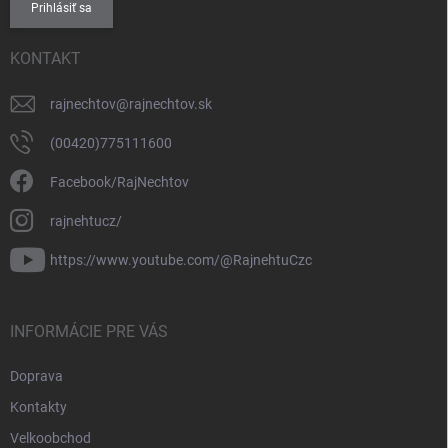
Prihlásiť sa
KONTAKT
rajnechtov
@
rajnechtov.sk
(00420)775111600
Facebook/RajNechtov
rajnehtucz/
https://www.youtube.com/@RajnehtuCzc
INFORMÁCIE PRE VÁS
Doprava
Kontakty
Velkoobchod