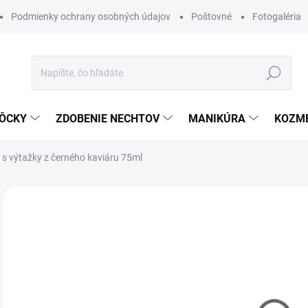
Podmienky ochrany osobných údajov
Poštovné
Fotogaléria
Hľadať
ÔCKY
ZDOBENIE NECHTOV
MANIKÚRA
KOZM
s výtažky z černého kaviáru 75ml
Neohodnotené
Podrobnosti hodnotenia
ZNAČKA
€9
Jedn
MO
cena
DETA