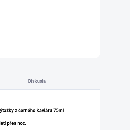
OPÝTAŤ SA
Diskusia
výtažky z černého kaviáru 75ml
eti přes noc.