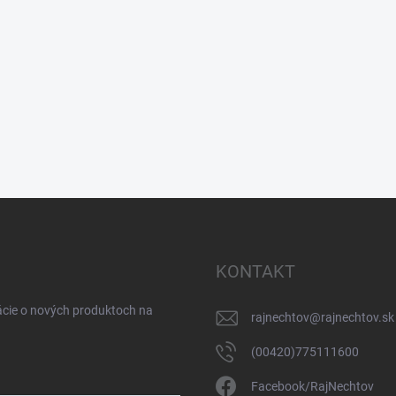
KONTAKT
ácie o nových produktoch na
rajnechtov
@
rajnechtov.sk
(00420)775111600
Facebook/RajNechtov