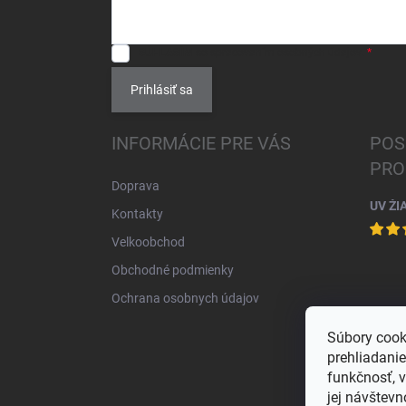
SÚHLASÍM
so spracovaním
osobných údajov
.
Prihlásiť sa
INFORMÁCIE PRE VÁS
POS
PRO
Doprava
UV ŽI
Kontakty
Velkoobchod
Obchodné podmienky
Ochrana osobnych údajov
Súbory cook
prehliadani
funkčnosť, 
jej návštevn