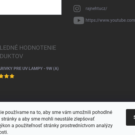
rajnehtucz/
https://www.youtube.co
LEDNÉ HODNOTENIE
DUKTOV
ARIVKY PRE UV LAMPY - 9W (A)
ie používame na to, aby sme vám umožnili pohodlné
e stránky a aby sme mohli neustále zlepšovať
výkon a použiteľnosť stránky prostredníctvom analýzy
osti.