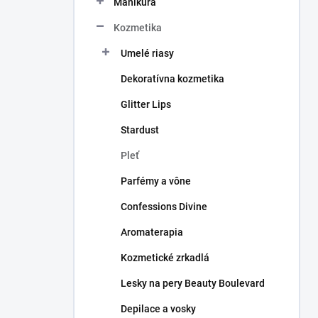
Manikúra
e
l
Kozmetika
Umelé riasy
Dekoratívna kozmetika
Glitter Lips
Stardust
Pleť
Parfémy a vône
Confessions Divine
Aromaterapia
Kozmetické zrkadlá
Lesky na pery Beauty Boulevard
Depilace a vosky