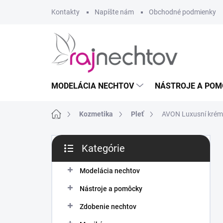
Prejsť
Kontakty
Napíšte nám
Obchodné podmienky
na
obsah
MODELÁCIA NECHTOV
NÁSTROJE A POM
Domov
Kozmetika
Pleť
AVON Luxusní krém 
B
Kategórie
o
Preskočiť
č
kategórie
n
Modelácia nechtov
ý
Nástroje a pomôcky
p
a
Zdobenie nechtov
n