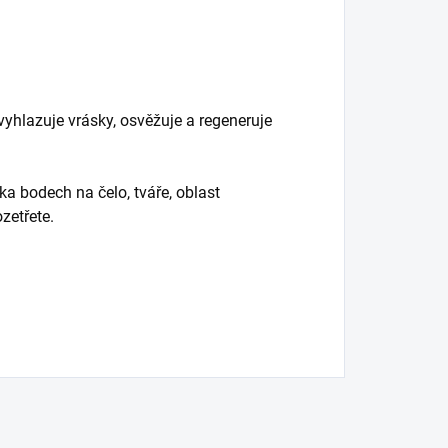
 vyhlazuje vrásky, osvěžuje a regeneruje
ka bodech na čelo, tváře, oblast
zetřete.