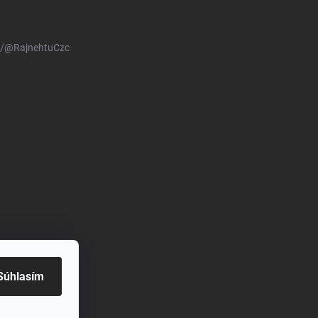
m/@RajnehtuCzc
Súhlasím