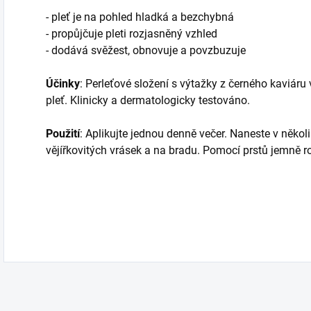
- pleť je na pohled hladká a bezchybná
- propůjčuje pleti rozjasněný vzhled
- dodává svěžest, obnovuje a povzbuzuje
Účinky
: Perleťové složení s výtažky z černého kaviáru
pleť. Klinicky a dermatologicky testováno.
Použití
: Aplikujte jednou denně večer. Naneste v několi
vějířkovitých vrásek a na bradu. Pomocí prstů jemně ro