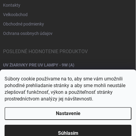
Kontakty
Velkoobchod
Obchodné podmienky
Ochrana osobnych údajov
POSLEDNÉ HODNOTENIE PRODUKTOV
UV ŽIARIVKY PRE UV LAMPY - 9W (A)
Súbory cookie používame na to, aby sme vám umožnili
pohodlné prehliadanie stránky a aby sme mohli neustále
zlepšovať funkčnosť, výkon a použiteľnosť stránky
prostredníctvom analýzy jej návštevnosti.
Nastavenie
Copyright 2026
Raj nechtov
. Všetky práva vyhradené.
Upraviť nastavenie
cookies
Súhlasím