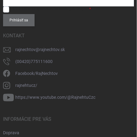
SÚHLASÍM
so spracovaním
osobných údajov
.
Prihlásiť sa
KONTAKT
rajnechtov
@
rajnechtov.sk
(00420)775111600
Facebook/RajNechtov
rajnehtucz/
https://www.youtube.com/@RajnehtuCzc
INFORMÁCIE PRE VÁS
Doprava