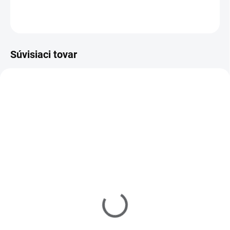
OPÝTAŤ SA
Súvisiaci tovar
403100
530005
SKLADOM
(>5 KS)
SKLADOM
(>5 KS)
Lepidlo na nechty s
Pilník blok Profi biely -
štetcom 7,5g
100/180
€2
€1,20
Do košíka
Do košíka