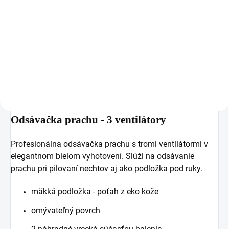
Štvorstranný pilník blok je
obľúbený pilník na pilovanie pred,
v priebehu a po modelácii
každého nechta.
Hrubosť 100/180. Profesionálna
kvalita.
Odsávačka prachu - 3 ventilátory
Profesionálna odsávačka prachu s tromi ventilátormi v
elegantnom bielom vyhotovení. Slúži na odsávanie
prachu pri pilovaní nechtov aj ako podložka pod ruky.
mäkká podložka - poťah z eko kože
omývateľný povrch