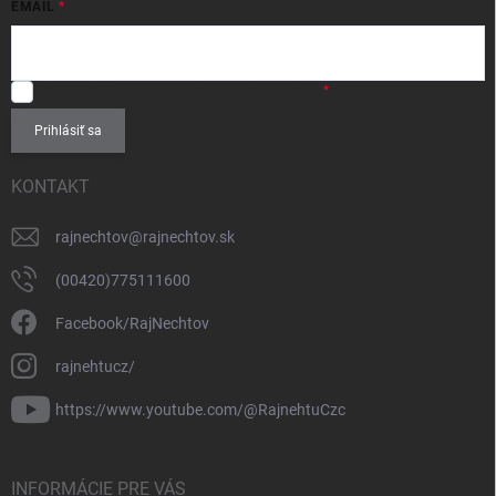
EMAIL
SÚHLASÍM
so spracovaním
osobných údajov
.
Prihlásiť sa
KONTAKT
rajnechtov
@
rajnechtov.sk
(00420)775111600
Facebook/RajNechtov
rajnehtucz/
https://www.youtube.com/@RajnehtuCzc
INFORMÁCIE PRE VÁS