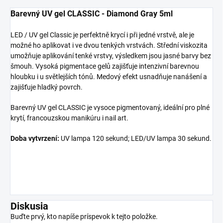
Barevný UV gel CLASSIC - Diamond Gray 5ml
LED / UV gel Classic je perfektně krycí i při jedné vrstvě, ale je
možné ho aplikovat i ve dvou tenkých vrstvách. Střední viskozita
umožňuje aplikování tenké vrstvy, výsledkem jsou jasné barvy bez
šmouh.
Vysoká pigmentace gelů zajišťuje intenzivní barevnou
hloubku i u světlejších tónů.
Medový efekt usnadňuje nanášení a
zajišťuje hladký povrch.
Barevný UV gel CLASSIC je vysoce pigmentovaný, ideální pro plné
krytí, francouzskou manikúru i nail art.
Doba vytvrzení:
UV lampa 120 sekund; LED/UV lampa 30 sekund.
Diskusia
Buďte prvý, kto napíše príspevok k tejto položke.