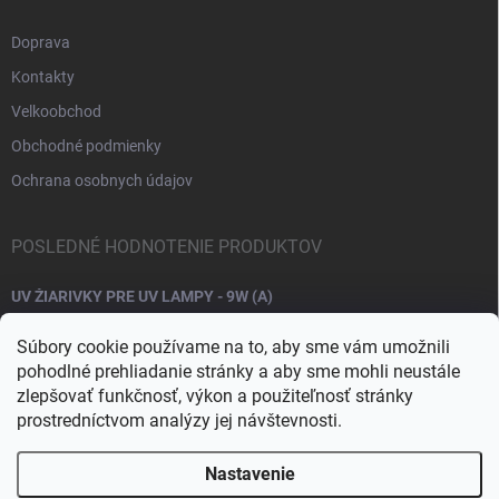
Doprava
Kontakty
Velkoobchod
Obchodné podmienky
Ochrana osobnych údajov
POSLEDNÉ HODNOTENIE PRODUKTOV
UV ŽIARIVKY PRE UV LAMPY - 9W (A)
Súbory cookie používame na to, aby sme vám umožnili
pohodlné prehliadanie stránky a aby sme mohli neustále
zlepšovať funkčnosť, výkon a použiteľnosť stránky
prostredníctvom analýzy jej návštevnosti.
Nastavenie