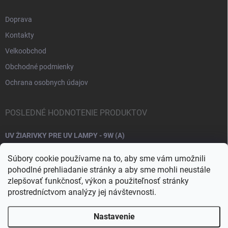
Doprava
Kontakty
Velkoobchod
Obchodné podmienky
Ochrana osobnych údajov
POSLEDNÉ HODNOTENIE PRODUKTOV
UV ŽIARIVKY PRE UV LAMPY - 9W (A)
Súbory cookie používame na to, aby sme vám umožnili
pohodlné prehliadanie stránky a aby sme mohli neustále
zlepšovať funkčnosť, výkon a použiteľnosť stránky
prostredníctvom analýzy jej návštevnosti.
Nastavenie