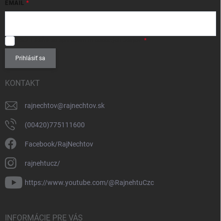
EMAIL
SÚHLASÍM
so spracovaním
osobných údajov
.
Prihlásiť sa
KONTAKT
rajnechtov
@
rajnechtov.sk
(00420)775111600
Facebook/RajNechtov
rajnehtucz/
https://www.youtube.com/@RajnehtuCzc
INFORMÁCIE PRE VÁS