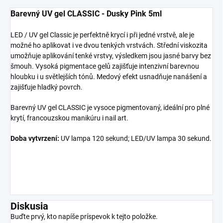
Barevný UV gel CLASSIC - Dusky Pink 5ml
LED / UV gel Classic je perfektně krycí i při jedné vrstvě, ale je
možné ho aplikovat i ve dvou tenkých vrstvách. Střední viskozita
umožňuje aplikování tenké vrstvy, výsledkem jsou jasné barvy bez
šmouh.
Vysoká pigmentace gelů zajišťuje intenzivní barevnou
hloubku i u světlejších tónů.
Medový efekt usnadňuje nanášení a
zajišťuje hladký povrch.
Barevný UV gel CLASSIC je vysoce pigmentovaný, ideální pro plné
krytí, francouzskou manikúru i nail art.
Doba vytvrzení:
UV lampa 120 sekund; LED/UV lampa 30 sekund.
Diskusia
Buďte prvý, kto napíše príspevok k tejto položke.