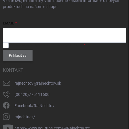
Vložte svoj e-mail a my Vám budeme zasielať informácie o nových
produktoch na našom e-shope.
EMAIL
SÚHLASÍM
so spracovaním
osobných údajov
.
Prihlásiť sa
KONTAKT
rajnechtov
@
rajnechtov.sk
(00420)775111600
Facebook/RajNechtov
rajnehtucz/
https://www.youtube.com/@RajnehtuCzc