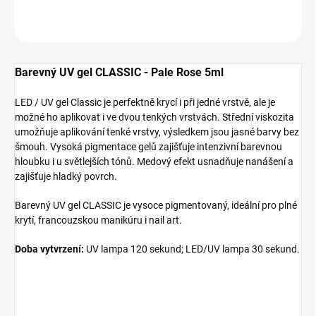
OPÝTAŤ SA
Barevný UV gel CLASSIC - Pale Rose 5ml
LED / UV gel Classic je perfektně krycí i při jedné vrstvě, ale je
možné ho aplikovat i ve dvou tenkých vrstvách. Střední viskozita
umožňuje aplikování tenké vrstvy, výsledkem jsou jasné barvy bez
šmouh.
Vysoká pigmentace gelů zajišťuje intenzivní barevnou
hloubku i u světlejších tónů.
Medový efekt usnadňuje nanášení a
zajišťuje hladký povrch.
Barevný UV gel CLASSIC je vysoce pigmentovaný, ideální pro plné
krytí, francouzskou manikúru i nail art.
Doba vytvrzení:
UV lampa 120 sekund; LED/UV lampa 30 sekund.