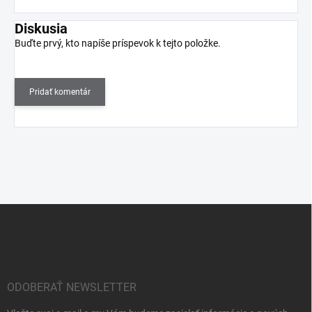
Diskusia
Buďte prvý, kto napíše príspevok k tejto položke.
Pridať komentár
Z
á
p
ä
t
i
ODOBERAŤ NEWSLETTER
e