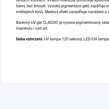
tenkých vrstvách. Střední viskozita umožňuje apliková
barvy bez šmouh.
Vysoká pigmentace gelů zajišťuje in
světlejších tónů.
Medový efekt usnadňuje nanášení a z
Barevný UV gel CLASSIC je vysoce pigmentovaný, ideál
manikúru i nail art.
Doba vytvrzení:
UV lampa 120 sekund; LED/UV lampa