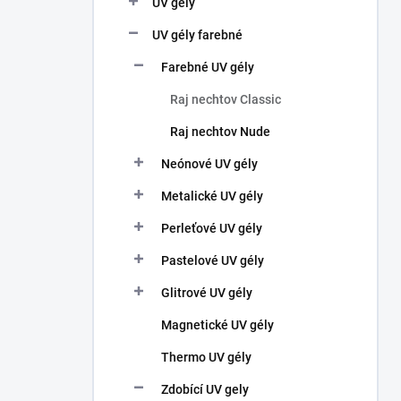
UV gély
e
l
UV gély farebné
Farebné UV gély
Raj nechtov Classic
Raj nechtov Nude
Neónové UV gély
Metalické UV gély
Perleťové UV gély
Pastelové UV gély
Glitrové UV gély
Magnetické UV gély
Thermo UV gély
Zdobící UV gely