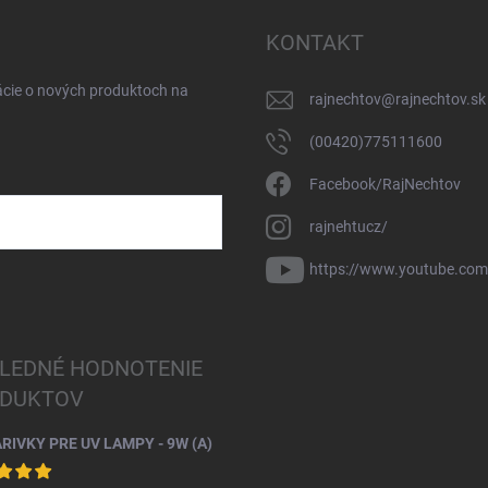
KONTAKT
ácie o nových produktoch na
rajnechtov
@
rajnechtov.sk
(00420)775111600
Facebook/RajNechtov
rajnehtucz/
https://www.youtube.co
LEDNÉ HODNOTENIE
DUKTOV
ARIVKY PRE UV LAMPY - 9W (A)