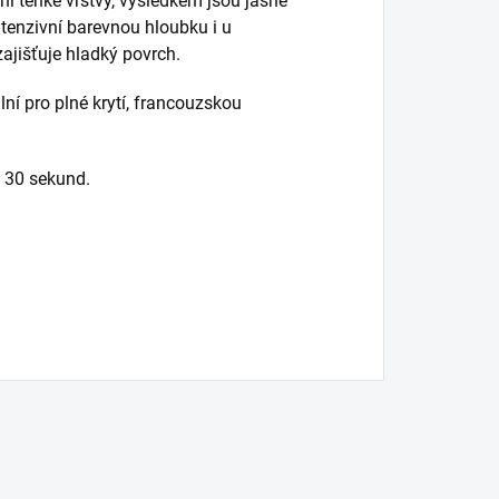
ní tenké vrstvy, výsledkem jsou jasné
tenzivní barevnou hloubku i u
ajišťuje hladký povrch.
ní pro plné krytí, francouzskou
 30 sekund.