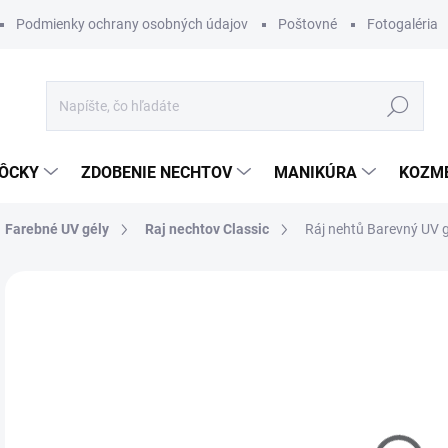
Podmienky ochrany osobných údajov
Poštovné
Fotogaléria
Hľadať
ÔCKY
ZDOBENIE NECHTOV
MANIKÚRA
KOZM
Farebné UV gély
Raj nechtov Classic
Ráj nehtů Barevný UV g
Neohodnotené
Podrobnosti hodnotenia
ZNAČKA
€4
Jedn
MO
cena
DETA