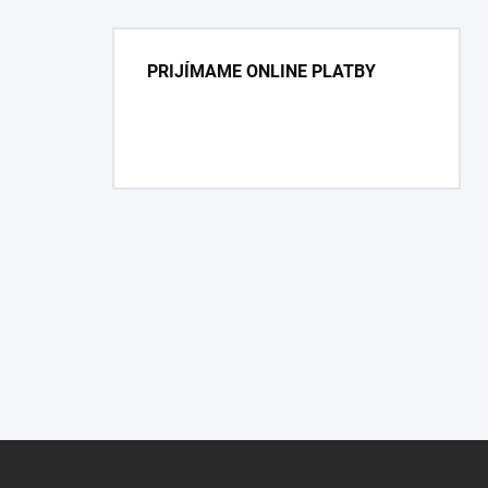
PRIJÍMAME ONLINE PLATBY
Z
á