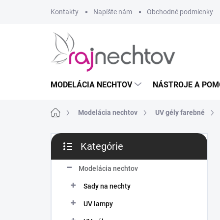
Prejsť
Kontakty
Napíšte nám
Obchodné podmienky
na
obsah
MODELÁCIA NECHTOV
NÁSTROJE A POM
Domov
Modelácia nechtov
UV gély farebné
B
Kategórie
o
Preskočiť
č
kategórie
n
Modelácia nechtov
ý
Sady na nechty
p
a
UV lampy
n