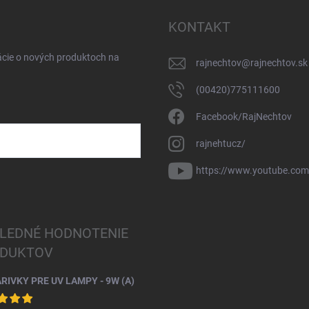
KONTAKT
ácie o nových produktoch na
rajnechtov
@
rajnechtov.sk
(00420)775111600
Facebook/RajNechtov
rajnehtucz/
https://www.youtube.co
LEDNÉ HODNOTENIE
DUKTOV
ARIVKY PRE UV LAMPY - 9W (A)