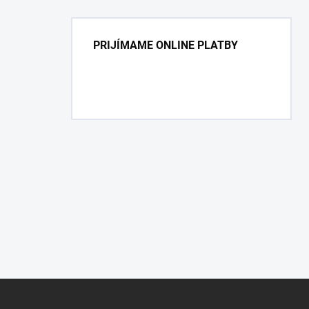
PRIJÍMAME ONLINE PLATBY
Z
á