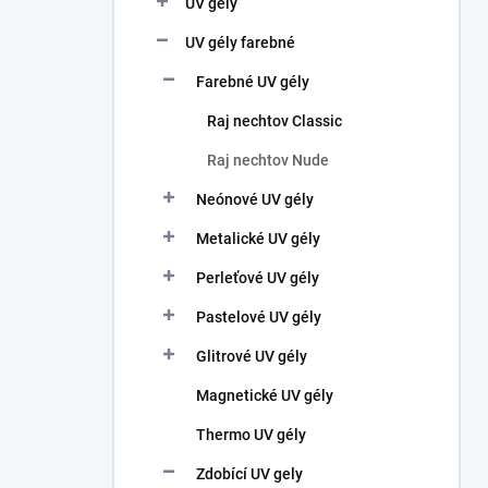
UV gély
e
l
UV gély farebné
Farebné UV gély
Raj nechtov Classic
Raj nechtov Nude
Neónové UV gély
Metalické UV gély
Perleťové UV gély
Pastelové UV gély
Glitrové UV gély
Magnetické UV gély
Thermo UV gély
Zdobící UV gely