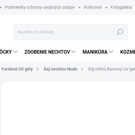
Podmienky ochrany osobných údajov
Poštovné
Fotogaléria
Hľadať
ÔCKY
ZDOBENIE NECHTOV
MANIKÚRA
KOZM
Farebné UV gély
Raj nechtov Nude
Ráj nehtů Barevný UV ge
Neohodnotené
Podrobnosti hodnotenia
ZNAČKA
€4
Jedn
MO
cena
DETA