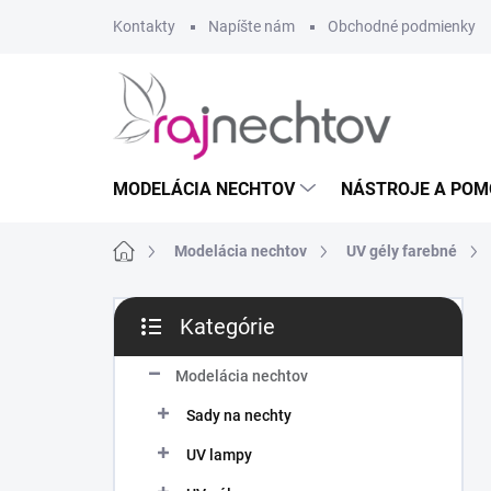
Prejsť
Kontakty
Napíšte nám
Obchodné podmienky
na
obsah
MODELÁCIA NECHTOV
NÁSTROJE A POM
Domov
Modelácia nechtov
UV gély farebné
B
Kategórie
o
Preskočiť
č
kategórie
n
Modelácia nechtov
ý
Sady na nechty
p
a
UV lampy
n